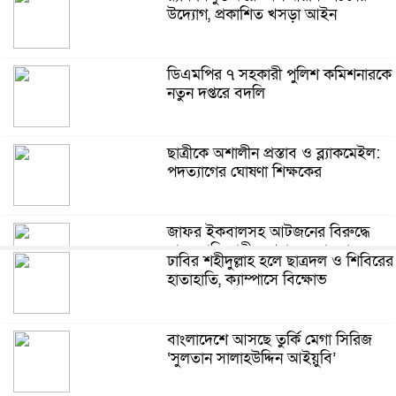
উদ্যোগ, প্রকাশিত খসড়া আইন
ডিএমপির ৭ সহকারী পুলিশ কমিশনারকে
নতুন দপ্তরে বদলি
ছাত্রীকে অশালীন প্রস্তাব ও ব্ল্যাকমেইল:
পদত্যাগের ঘোষণা শিক্ষকের
জাফর ইকবালসহ আটজনের বিরুদ্ধে
মানবতাবিরোধী অপরাধের মামলার তদন্ত
ঢাবির শহীদুল্লাহ হলে ছাত্রদল ও শিবিরের
প্রতিবেদন
হাতাহাতি, ক্যাম্পাসে বিক্ষোভ
প্রধানমন্ত্রীর সঙ্গে সাক্ষাৎ, স্বপ্ন পূরণ হলো
অনুশ্রী ও রাকিবের
বাংলাদেশে আসছে তুর্কি মেগা সিরিজ
‘সুলতান সালাহউদ্দিন আইয়ুবি’
খাগড়াছড়িতে পথ হারানো শিশু আরমান