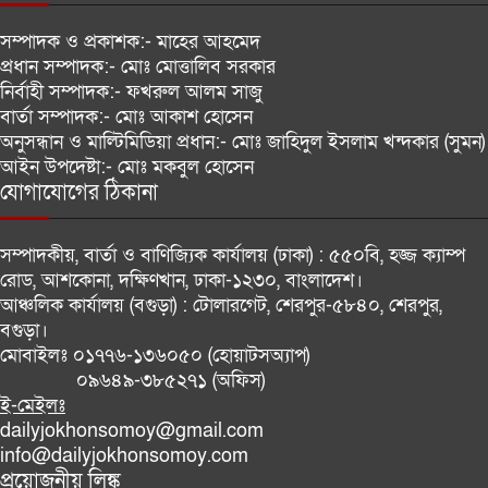
ফিটনেসবিহীন যান ও অদক্ষ চালকদের
সম্পাদক ও প্রকাশক:-
মাহের আহমেদ
বিরুদ্ধে কঠোর ব্যবস্থা নেবে ডিএনসিসি
প্রধান সম্পাদক:-
মোঃ মোত্তালিব সরকার
নির্বাহী সম্পাদক:-
ফখরুল আলম সাজু
বার্তা সম্পাদক:-
মোঃ আকাশ হোসেন
বাংলাদেশের সঙ্গে নতুন করে সম্পর্ক
অনুসন্ধান ও মাল্টিমিডিয়া প্রধান:-
মোঃ জাহিদুল ইসলাম খন্দকার (সুমন)
গড়ার পরামর্শ ভারতীয় সংসদীয় কমিটির
আইন উপদেষ্টা:-
মোঃ মকবুল হোসেন
যোগাযোগের ঠিকানা
সাফ চ্যাম্পিয়নশিপের ড্র: প্রতিপক্ষ
হিসেবে ভুটান ও শ্রীলঙ্কা পেল বাংলাদেশ
সম্পাদকীয়, বার্তা ও বাণিজ্যিক কার্যালয় (ঢাকা) :
৫৫০বি, হজ্জ ক্যাম্প
রোড, আশকোনা, দক্ষিণখান, ঢাকা-১২৩০, বাংলাদেশ।
আঞ্চলিক কার্যালয় (বগুড়া) :
টোলারগেট, শেরপুর-৫৮৪০, শেরপুর,
বগুড়া।
মোবাইলঃ
০১৭৭৬-১৩৬০৫০ (হোয়াটসঅ্যাপ)
০৯৬৪৯-৩৮৫২৭১ (অফিস)
ই-মেইলঃ
dailyjokhonsomoy@gmail.com
info@dailyjokhonsomoy.com
প্রয়োজনীয় লিঙ্ক