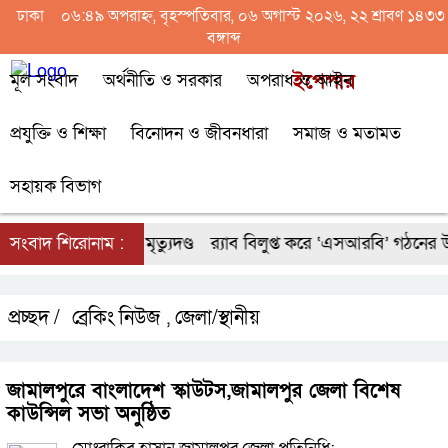
ঢাকা
০৬:৪৯ অপরাহ্ন, বৃহস্পতিবার, ০৬ অগাস্ট ২০২৬, ২২ শ্রাবণ ১৪৩৩
বঙ্গাব্দ
মূল সংবাদ
অর্থনীতি ও সরকার
অপরাধ ও আইন
ইপেপার
প্রযুক্তি ও শিক্ষা
বিনোদন ও জীবনধারা
সমাজ ও মতামত
সহায়ক বিভাগ
যায় প্রধান আসামির মৃত্যুদণ্ড
সংবাদ শিরোনাম :
র‌্যাব বিলুপ্ত করে ‘এসআরবি’ গঠনের উ
প্রচ্ছদ /
ব্রেকিং নিউজ
জেলা/স্থানীয়
,
জামালপুরে বাংলাদেশ স্কাউটস,জামালপুর জেলা বিশেষ
কাউন্সিল সভা অনুষ্ঠিত