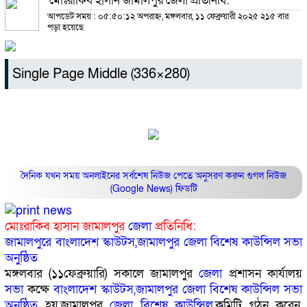
মোঃরাকিব হাসান জামালপুর জেলা প্রতিনিধি:
আপডেট সময় : ০৫:৫০:১২ অপরাহ্ন, মঙ্গলবার, ১১ ফেব্রুয়ারী ২০২৫
২১৫ বার
পড়া হয়েছে
Single Page Middle (336×280)
দৈনিক যখন সময় অনলাইনের সর্বশেষ নিউজ পেতে অনুসরণ করুন
গুগল নিউজ
(Google News)
ফিডটি
মোঃরাকিব হাসান জামালপুর
জেলা
প্রতিনিধি:
জামালপুরে
বাংলাদেশ
স্কাউটস,জামালপুর
জেলা
বিশেষ
কাউন্সিল
সভা
অনুষ্ঠিত
মঙ্গলবার (১১ফেব্রুয়ারি) সকালে জামালপুর
জেলা
প্রশাসন কার্যালয়
সভা
কক্ষে
বাংলাদেশ
স্কাউটস,জামালপুর
জেলা
বিশেষ
কাউন্সিল
সভা
অনুষ্ঠিত
হয়,জামালপুর
জেলা
বিশেষ
কাউন্সিল
,কমিটি গঠন করেন,