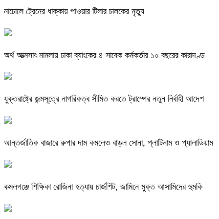
নাচোলে ট্রেনের ধাক্কায় পাওয়ার টিলার চালকের মৃত্যু
অর্থ আত্মসাৎ মামলায় ঢাকা ব্যাংকের ৪ সাবেক কর্মকর্তার ১০ বছরের কারাদণ্ড
যুক্তরাষ্ট্রে জন্মসূত্রে নাগরিকত্ব সীমিত করতে ট্রাম্পের নতুন নির্বাহী আদেশ
আন্তর্জাতিক বাজারে রুপার দাম কমলেও বাড়ল সোনা, প্লাটিনাম ও প্যালাডিয়াম
কমলগঞ্জে শিক্ষিকা রোজিনা হত্যায় চার্জশিট, জামিনে মুক্ত আসামিদের হুমকি