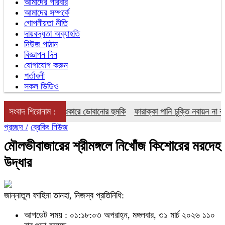
আমাদের পরিবার
আমাদের সম্পর্কে
গোপনীয়তা নীতি
দায়বদ্ধতা অব্যাহতি
নিউজ পাঠান
বিজ্ঞাপন দিন
যোগাযোগ করুন
শর্তাবলী
সকল ভিডিও
াগরীয় অঞ্চল অন্ধকারে ডোবানোর হুমকি
সংবাদ শিরোনাম :
ফারাক্কা পানি চুক্তি নবায়ন না করার
প্রচ্ছদ /
ব্রেকিং নিউজ
মৌলভীবাজারের শ্রীমঙ্গলে নিখোঁজ কিশোরের মরদেহ
উদ্ধার
জান্নাতুল ফাহিমা তানহা, নিজস্ব প্রতিনিধি:
আপডেট সময় : ০১:১৮:০৩ অপরাহ্ন, মঙ্গলবার, ৩১ মার্চ ২০২৬
১১০