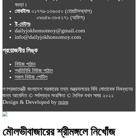
বগুড়া।
মোবাইলঃ
০১৭৭৬-১৩৬০৫০ (হোয়াটসঅ্যাপ)
০৯৬৪৯-৩৮৫২৭১ (অফিস)
ই-মেইলঃ
dailyjokhonsomoy@gmail.com
info@dailyjokhonsomoy.com
প্রয়োজনীয় লিঙ্ক
নিউজ পাঠান
প্রতিনিধি নিউজ পাঠান
সকল নিউজ পোর্টাল
গণপ্রজাতন্ত্রী বাংলাদেশ সরকারের তথ্য মন্ত্রনালয়ের বিধি মোতাবেক নিবন্ধনের
জন্য আবেদিত © সর্বস্বত্ব সংরক্ষিত © দৈনিক যখন সময় ২০২২
Design & Developed by
mim
মৌলভীবাজারের শ্রীমঙ্গলে নিখোঁজ