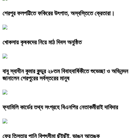
শেরপুর ফলপট্টিতে ফকিরের উৎপাত, অস্বস্তিতে ক্রেতারা।
খোকসায় কৃষকদের নিয়ে মাঠ দিবস অনুষ্ঠিত
বাবু স্বাধীন কুমার কুন্ডুর ২৮তম বিবাহবার্ষিকীতে শুভেচ্ছা ও অভিনন্দন
জানালেন শেরপুরের সর্বস্তরের মানুষ
ফ্যামিলি কার্ডের তথ্য সংগ্রহে বিএনপির নেতাকর্মীরাই দাবিদার
ফের তিস্তার পানি বিপৎসীমা ছুঁইছুঁই, ভাঙন আতঙ্ক