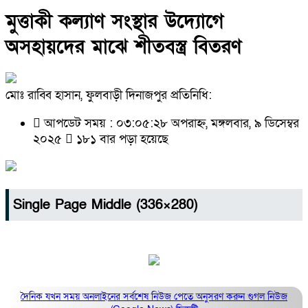
মুত্তাকী কল্যাণ সংস্থার উদ্যোগে
অসহায়দের মাঝে শীতবস্ত্র বিতরণ
মোঃ রাব্বি হাসান, ফুলবাড়ী দিনাজপুর প্রতিনিধি:
আপডেট সময় : ০৩:০৫:২৮ অপরাহ্ন, মঙ্গলবার, ৯ ডিসেম্বর
২০২৫
১৮১ বার পড়া হয়েছে
Single Page Middle (336×280)
দৈনিক যখন সময় অনলাইনের সর্বশেষ নিউজ পেতে অনুসরণ করুন
গুগল নিউজ