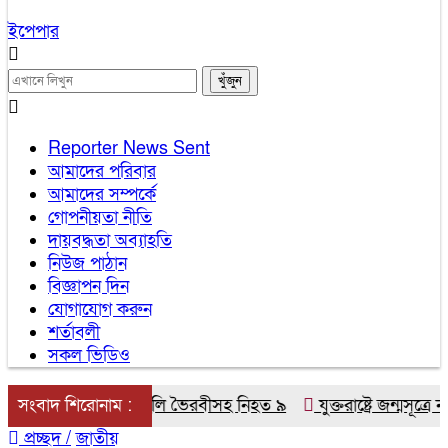
ইপেপার
Reporter News Sent
আমাদের পরিবার
আমাদের সম্পর্কে
গোপনীয়তা নীতি
দায়বদ্ধতা অব্যাহতি
নিউজ পাঠান
বিজ্ঞাপন দিন
যোগাযোগ করুন
শর্তাবলী
সকল ভিডিও
ায় বাউলশিল্পী পেহেলি ভৈরবীসহ নিহত ৯
সংবাদ শিরোনাম :
যুক্তরাষ্ট্রে জন্মসূত্রে না
প্রচ্ছদ /
জাতীয়