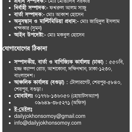
প্রধান সম্পাদক:-
মোঃ মোত্তালিব সরকার
নির্বাহী সম্পাদক:-
ফখরুল আলম সাজু
বার্তা সম্পাদক:-
মোঃ আকাশ হোসেন
অনুসন্ধান ও মাল্টিমিডিয়া প্রধান:-
মোঃ জাহিদুল ইসলাম
খন্দকার (সুমন)
আইন উপদেষ্টা:-
মোঃ মকবুল হোসেন
যোগাযোগের ঠিকানা
সম্পাদকীয়, বার্তা ও বাণিজ্যিক কার্যালয় (ঢাকা) :
৫৫০বি,
হজ্জ ক্যাম্প রোড, আশকোনা, দক্ষিণখান, ঢাকা-১২৩০,
বাংলাদেশ।
আঞ্চলিক কার্যালয় (বগুড়া) :
টোলারগেট, শেরপুর-৫৮৪০,
শেরপুর, বগুড়া।
মোবাইলঃ
০১৭৭৬-১৩৬০৫০ (হোয়াটসঅ্যাপ)
০৯৬৪৯-৩৮৫২৭১ (অফিস)
ই-মেইলঃ
dailyjokhonsomoy@gmail.com
info@dailyjokhonsomoy.com