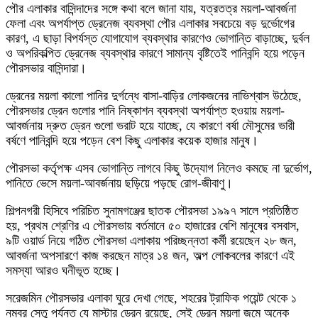
পৌর এলাকার বাসিন্দাদের সঙ্গে কথা বলে জানা যায়, যত্রতত্র ময়লা-আবর্জনা
ফেলা এবং অপর্যাপ্ত ড্রেনেজ ব্যবস্থা পৌর এলাকার সবচেয়ে বড় দুর্ভোগের
কারণ, এ ছাড়া বিপর্যস্ত যোগাযোগ ব্যবস্থার কারণেও ভোগান্তি বাড়াচ্ছে, দুর্বল
ও অপরিকল্পিত ড্রেনেজ ব্যবস্থার কারণে সামান্য বৃষ্টিতেই পানিবন্দি হয়ে পড়েন
পৌরসভার বাসিন্দারা।
ড্রেনের ময়লা কালো পানির দুর্গন্ধে বাসা-বাড়ির লোকজনের নাভিশ্বাস উঠেছে,
পৌরসভার ড্রেন গুলোর পানি নিষ্কাশন ব্যবস্থা অপর্যাপ্ত হওয়ায় ময়লা-
আবর্জনায় দ্রুত ড্রেন গুলো ভরাট হয়ে যাচ্ছে, যে কারণে বর্ষা মৌসুমের ভারী
বর্ষণে পানিবন্দি হয়ে পড়েন বেশ কিছু এলাকার কয়েক হাজার মানুষ।
পৌরসভা কর্তৃপক্ষ এসব ভোগান্তি লাগবে কিছু উদ্যোগ নিলেও কমছে না দুর্ভোগ,
পানিতে ভেসে ময়লা-আবর্জনায় ছড়িয়ে পড়ছে রোগ-জীবাণু।
শিল্পনগরী হিসিবে পরিচিত সুনামগঞ্জের ছাতক পৌরসভা ১৯৯৭ সালে প্রতিষ্ঠিত
হয়, প্রথম শ্রেণির এ পৌরসভায় বর্তমানে ৫০ হাজারের বেশি মানুষের বসবাস,
৯টি ওয়ার্ড নিয়ে গঠিত পৌরসভা এলাকায় পরিচ্ছন্নতা কর্মী রয়েছেন ২৮ জন,
আবর্জনা অপসারণে কাজ করছেন মাত্র ১৪ জন, অল্প লোকবলের কারণে এই
সমস্যা আরও ঘনীভূত হচ্ছে।
সরেজমিন পৌরসভার এলাকা ঘুরে দেখা গেছে, শহরের ট্রাফিক পয়েন্ট থেকে ১
নম্বর সেতু পর্যন্ত যে মাস্টার ড্রেন রয়েছে, সেই ড্রেন ময়লা জমে অনেক