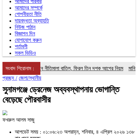
আমাদের পরিবার
আমাদের সম্পর্কে
গোপনীয়তা নীতি
দায়বদ্ধতা অব্যাহতি
নিউজ পাঠান
বিজ্ঞাপন দিন
যোগাযোগ করুন
শর্তাবলী
সকল ভিডিও
সংবাদ শিরোনাম :
ওষুধের নতুন নীতিমালা বাতিল, ফিরল তিন দশক আগের নিয়ম
মানিকগঞ্জে 
প্রচ্ছদ /
জেলা/স্থানীয়
সুনামগঞ্জে ড্রেনেজ অব্যবস্থাপনায় ভোগান্তি
বেড়েছে পৌরবাসীর
ফখরুল আলম সাজু
আপডেট সময় : ০১:০৬:২৩ অপরাহ্ন, শনিবার, ৪ এপ্রিল ২০২৬
১৩৮