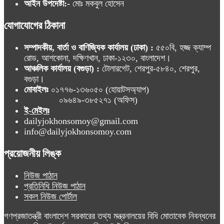
আইন উপদেষ্টা:-
মোঃ মকবুল হোসেন
যোগাযোগের ঠিকানা
সম্পাদকীয়, বার্তা ও বাণিজ্যিক কার্যালয় (ঢাকা) :
৫৫০বি, হজ্জ ক্যাম্প
রোড, আশকোনা, দক্ষিণখান, ঢাকা-১২৩০, বাংলাদেশ।
আঞ্চলিক কার্যালয় (বগুড়া) :
টোলারগেট, শেরপুর-৫৮৪০, শেরপুর,
বগুড়া।
মোবাইলঃ
০১৭৭৬-১৩৬০৫০ (হোয়াটসঅ্যাপ)
০৯৬৪৯-৩৮৫২৭১ (অফিস)
ই-মেইলঃ
dailyjokhonsomoy@gmail.com
info@dailyjokhonsomoy.com
প্রয়োজনীয় লিঙ্ক
নিউজ পাঠান
প্রতিনিধি নিউজ পাঠান
সকল নিউজ পোর্টাল
গণপ্রজাতন্ত্রী বাংলাদেশ সরকারের তথ্য মন্ত্রনালয়ের বিধি মোতাবেক নিবন্ধনের