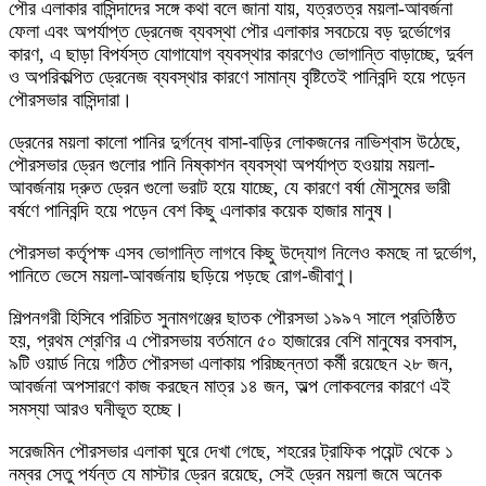
পৌর এলাকার বাসিন্দাদের সঙ্গে কথা বলে জানা যায়, যত্রতত্র ময়লা-আবর্জনা
ফেলা এবং অপর্যাপ্ত ড্রেনেজ ব্যবস্থা পৌর এলাকার সবচেয়ে বড় দুর্ভোগের
কারণ, এ ছাড়া বিপর্যস্ত যোগাযোগ ব্যবস্থার কারণেও ভোগান্তি বাড়াচ্ছে, দুর্বল
ও অপরিকল্পিত ড্রেনেজ ব্যবস্থার কারণে সামান্য বৃষ্টিতেই পানিবন্দি হয়ে পড়েন
পৌরসভার বাসিন্দারা।
ড্রেনের ময়লা কালো পানির দুর্গন্ধে বাসা-বাড়ির লোকজনের নাভিশ্বাস উঠেছে,
পৌরসভার ড্রেন গুলোর পানি নিষ্কাশন ব্যবস্থা অপর্যাপ্ত হওয়ায় ময়লা-
আবর্জনায় দ্রুত ড্রেন গুলো ভরাট হয়ে যাচ্ছে, যে কারণে বর্ষা মৌসুমের ভারী
বর্ষণে পানিবন্দি হয়ে পড়েন বেশ কিছু এলাকার কয়েক হাজার মানুষ।
পৌরসভা কর্তৃপক্ষ এসব ভোগান্তি লাগবে কিছু উদ্যোগ নিলেও কমছে না দুর্ভোগ,
পানিতে ভেসে ময়লা-আবর্জনায় ছড়িয়ে পড়ছে রোগ-জীবাণু।
শিল্পনগরী হিসিবে পরিচিত সুনামগঞ্জের ছাতক পৌরসভা ১৯৯৭ সালে প্রতিষ্ঠিত
হয়, প্রথম শ্রেণির এ পৌরসভায় বর্তমানে ৫০ হাজারের বেশি মানুষের বসবাস,
৯টি ওয়ার্ড নিয়ে গঠিত পৌরসভা এলাকায় পরিচ্ছন্নতা কর্মী রয়েছেন ২৮ জন,
আবর্জনা অপসারণে কাজ করছেন মাত্র ১৪ জন, অল্প লোকবলের কারণে এই
সমস্যা আরও ঘনীভূত হচ্ছে।
সরেজমিন পৌরসভার এলাকা ঘুরে দেখা গেছে, শহরের ট্রাফিক পয়েন্ট থেকে ১
নম্বর সেতু পর্যন্ত যে মাস্টার ড্রেন রয়েছে, সেই ড্রেন ময়লা জমে অনেক