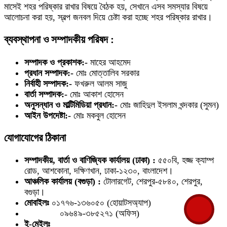
মাসেই শহর পরিষ্কার রাখার বিষয়ে বৈঠক হয়, সেখানে এসব সমস্যার বিষয়ে
আলোচনা করা হয়, স্বল্প জনবল দিয়ে চেষ্টা করা হচ্ছে শহর পরিষ্কার রাখার।
ব্যবস্থাপনা ও সম্পাদকীয় পরিষদ :
সম্পাদক ও প্রকাশক:-
মাহের আহমেদ
প্রধান সম্পাদক:-
মোঃ মোত্তালিব সরকার
নির্বাহী সম্পাদক:-
ফখরুল আলম সাজু
বার্তা সম্পাদক:-
মোঃ আকাশ হোসেন
অনুসন্ধান ও মাল্টিমিডিয়া প্রধান:-
মোঃ জাহিদুল ইসলাম খন্দকার (সুমন)
আইন উপদেষ্টা:-
মোঃ মকবুল হোসেন
যোগাযোগের ঠিকানা
সম্পাদকীয়, বার্তা ও বাণিজ্যিক কার্যালয় (ঢাকা) :
৫৫০বি, হজ্জ ক্যাম্প
রোড, আশকোনা, দক্ষিণখান, ঢাকা-১২৩০, বাংলাদেশ।
আঞ্চলিক কার্যালয় (বগুড়া) :
টোলারগেট, শেরপুর-৫৮৪০, শেরপুর,
বগুড়া।
মোবাইলঃ
০১৭৭৬-১৩৬০৫০ (হোয়াটসঅ্যাপ)
০৯৬৪৯-৩৮৫২৭১ (অফিস)
ই-মেইলঃ