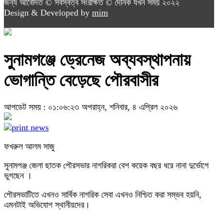
জন্য আবেদিত © সর্বস্বত্ব সংরক্ষিত © দৈনিক যখন সময় ২০২২
Design & Developed by
mim
সুনামগঞ্জে ড্রেনেজ অব্যবস্থাপনায়
ভোগান্তি বেড়েছে পৌরবাসীর
আপডেট সময় : ০১:০৬:২৩ অপরাহ্ন, শনিবার, ৪ এপ্রিল ২০২৬
ফখরুল আলম সাজু
সুনামগঞ্জ জেলা ছাতক পৌরসভার নাগরিকরা বেশ কয়েক বছর ধরে নানা দুর্ভোগে
ভুগছেন ।
পৌরসভাটিতে এখনও সার্বিক নাগরিক সেবা এখনও নিশ্চিত করা সম্ভব হয়নি,
এমনটাই অভিযোগ স্থানীয়দের।