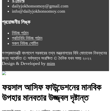
ই-মেইলঃ
dailyjokhonsomoy@gmail.com
info@dailyjokhonsomoy.com
প্রয়োজনীয় লিঙ্ক
নিউজ পাঠান
প্রতিনিধি নিউজ পাঠান
সকল নিউজ পোর্টাল
গণপ্রজাতন্ত্রী বাংলাদেশ সরকারের তথ্য মন্ত্রনালয়ের বিধি মোতাবেক নিবন্ধনের
জন্য আবেদিত © সর্বস্বত্ব সংরক্ষিত © দৈনিক যখন সময় ২০২২
Design & Developed by
mim
ফয়সাল আসিফ ফাউন্ডেশনের মানবিক
উপহার মানবতার উজ্জ্বল দৃষ্টান্ত