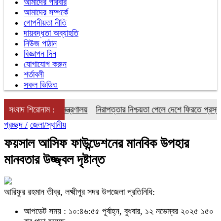
আমাদের পরিবার
আমাদের সম্পর্কে
গোপনীয়তা নীতি
দায়বদ্ধতা অব্যাহতি
নিউজ পাঠান
বিজ্ঞাপন দিন
যোগাযোগ করুন
শর্তাবলী
সকল ভিডিও
ভারত: পররাষ্ট্র মন্ত্রণালয়
সংবাদ শিরোনাম :
নিরাপত্তার নিশ্চয়তা পেলে দেশে ফিরতে প্রস্তুত স
প্রচ্ছদ /
জেলা/স্থানীয়
ফয়সাল আসিফ ফাউন্ডেশনের মানবিক উপহার
মানবতার উজ্জ্বল দৃষ্টান্ত
আরিফুর রহমান তীব্র, লক্ষ্মীপুর সদর উপজেলা প্রতিনিধি:
আপডেট সময় : ১০:৪৬:৫৫ পূর্বাহ্ন, বুধবার, ১২ নভেম্বর ২০২৫
১৫০