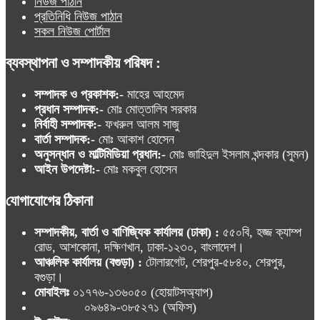
নিউজ পাঠান
প্রতিনিধি নিউজ পাঠান
সকল নিউজ পোর্টাল
ব্যবস্থাপনা ও সম্পাদকীয় পরিষদ :
সম্পাদক ও প্রকাশক:-
মাহের আহমেদ
প্রধান সম্পাদক:-
মোঃ মোত্তালিব সরকার
নির্বাহী সম্পাদক:-
ফখরুল আলম সাজু
বার্তা সম্পাদক:-
মোঃ আকাশ হোসেন
অনুসন্ধান ও মাল্টিমিডিয়া প্রধান:-
মোঃ জাহিদুল ইসলাম খন্দকার (সুমন)
আইন উপদেষ্টা:-
মোঃ মকবুল হোসেন
যোগাযোগের ঠিকানা
সম্পাদকীয়, বার্তা ও বাণিজ্যিক কার্যালয় (ঢাকা) :
৫৫০বি, হজ্জ ক্যাম্প
রোড, আশকোনা, দক্ষিণখান, ঢাকা-১২৩০, বাংলাদেশ।
আঞ্চলিক কার্যালয় (বগুড়া) :
টোলারগেট, শেরপুর-৫৮৪০, শেরপুর,
বগুড়া।
মোবাইলঃ
০১৭৭৬-১৩৬০৫০ (হোয়াটসঅ্যাপ)
০৯৬৪৯-৩৮৫২৭১ (অফিস)