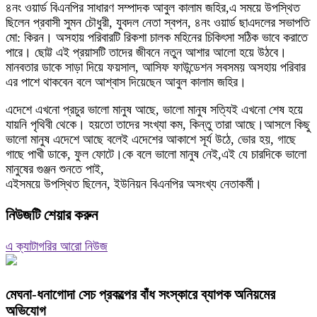
৪নং ওয়ার্ড বিএনপির সাধারণ সম্পাদক আবুল কালাম জহির,এ সময়ে উপস্থিত
ছিলেন প্রবাসী সুমন চৌধুরী, যুবদল নেতা স্বপন, ৪নং ওয়ার্ড ছাএদলের সভাপতি
মো: কিরন। অসহায় পরিবারটি রিকশা চালক মহিনের চিকিৎসা সঠিক ভাবে করাতে
পারে। ছোট্ট এই প্রয়াসটি তাদের জীবনে নতুন আশার আলো হয়ে উঠবে।
মানবতার ডাকে সাড়া দিয়ে ফয়সাল, আসিফ ফাউন্ডেশন সবসময় অসহায় পরিবার
এর পাশে থাকবেন বলে আশ্বাস দিয়েছেন আবুল কালাম জহির।
এদেশে এখনো প্রচুর ভালো মানুষ আছে, ভালো মানুষ সত্যিই এখনো শেষ হয়ে
যায়নি পৃথিবী থেকে। হয়তো তাদের সংখ্যা কম, কিন্তু তারা আছে।আসলে কিছু
ভালো মানুষ এদেশে আছে বলেই এদেশের আকাশে সূর্য উঠে, ভোর হয়, গাছে
গাছে পাখী ডাকে, ফুল ফোটে।কে বলে ভালো মানুষ নেই,এই যে চারদিকে ভালো
মানুষের গুঞ্জন শুনতে পাই,
এইসময়ে উপস্থিত ছিলেন, ইউনিয়ন বিএনপির অসংখ্য নেতাকর্মী।
নিউজটি শেয়ার করুন
এ ক্যাটাগরির আরো নিউজ
মেঘনা-ধনাগোদা সেচ প্রকল্পের বাঁধ সংস্কারে ব্যাপক অনিয়মের
অভিযোগ