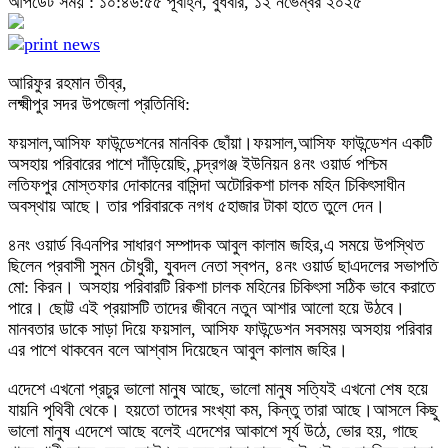
আপডেট সময় : ১০:৪৬:৫৫ পূর্বাহ্ন, বুধবার, ১২ নভেম্বর ২০২৫
আরিফুর রহমান তীব্র,
লক্ষ্মীপুর সদর উপজেলা প্রতিনিধি:
ফয়সাল,আসিফ ফাউন্ডেশনের মানবিক ছোঁয়া।ফয়সাল,আসিফ ফাউন্ডেশন একটি
অসহায় পরিবারের পাশে দাঁড়িয়েছি, চন্দ্রগঞ্জ ইউনিয়ন ৪নং ওয়ার্ড পশ্চিম
লতিফপুর মোস্তফার দোকানের বাসিন্দা অটোরিকশা চালক মহিন চিকিৎসাধীন
অবস্থায় আছে। তার পরিবারকে নগধ ৫হাজার টাকা হাতে তুলে দেন।
৪নং ওয়ার্ড বিএনপির সাধারণ সম্পাদক আবুল কালাম জহির,এ সময়ে উপস্থিত
ছিলেন প্রবাসী সুমন চৌধুরী, যুবদল নেতা স্বপন, ৪নং ওয়ার্ড ছাএদলের সভাপতি
মো: কিরন। অসহায় পরিবারটি রিকশা চালক মহিনের চিকিৎসা সঠিক ভাবে করাতে
পারে। ছোট্ট এই প্রয়াসটি তাদের জীবনে নতুন আশার আলো হয়ে উঠবে।
মানবতার ডাকে সাড়া দিয়ে ফয়সাল, আসিফ ফাউন্ডেশন সবসময় অসহায় পরিবার
এর পাশে থাকবেন বলে আশ্বাস দিয়েছেন আবুল কালাম জহির।
এদেশে এখনো প্রচুর ভালো মানুষ আছে, ভালো মানুষ সত্যিই এখনো শেষ হয়ে
যায়নি পৃথিবী থেকে। হয়তো তাদের সংখ্যা কম, কিন্তু তারা আছে।আসলে কিছু
ভালো মানুষ এদেশে আছে বলেই এদেশের আকাশে সূর্য উঠে, ভোর হয়, গাছে