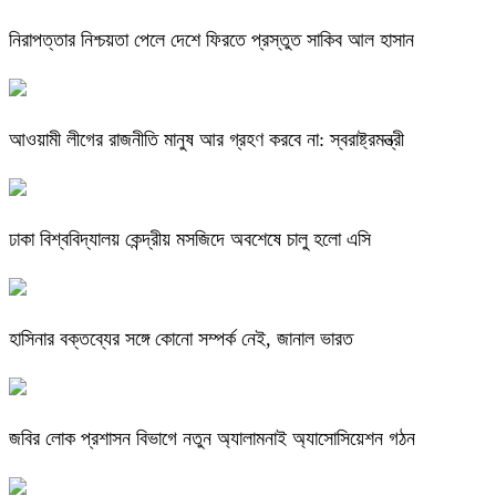
নিরাপত্তার নিশ্চয়তা পেলে দেশে ফিরতে প্রস্তুত সাকিব আল হাসান
আওয়ামী লীগের রাজনীতি মানুষ আর গ্রহণ করবে না: স্বরাষ্ট্রমন্ত্রী
ঢাকা বিশ্ববিদ্যালয় কেন্দ্রীয় মসজিদে অবশেষে চালু হলো এসি
হাসিনার বক্তব্যের সঙ্গে কোনো সম্পর্ক নেই, জানাল ভারত
জবির লোক প্রশাসন বিভাগে নতুন অ্যালামনাই অ্যাসোসিয়েশন গঠন