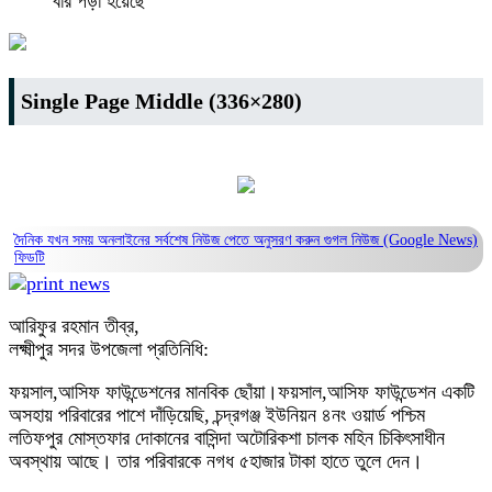
বার পড়া হয়েছে
Single Page Middle (336×280)
দৈনিক যখন সময় অনলাইনের সর্বশেষ নিউজ পেতে অনুসরণ করুন
গুগল নিউজ (Google News)
ফিডটি
আরিফুর রহমান তীব্র,
লক্ষ্মীপুর সদর উপজেলা প্রতিনিধি:
ফয়সাল,আসিফ ফাউন্ডেশনের মানবিক ছোঁয়া।ফয়সাল,আসিফ ফাউন্ডেশন একটি
অসহায় পরিবারের পাশে দাঁড়িয়েছি, চন্দ্রগঞ্জ ইউনিয়ন ৪নং ওয়ার্ড পশ্চিম
লতিফপুর মোস্তফার দোকানের বাসিন্দা অটোরিকশা চালক মহিন চিকিৎসাধীন
অবস্থায় আছে। তার পরিবারকে নগধ ৫হাজার টাকা হাতে তুলে দেন।