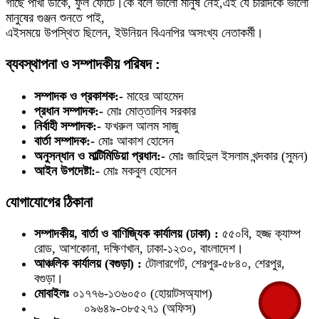
গাছে পাখী ডাকে, ফুল ফোটে।কে বলে ভালো মানুষ নেই,এই যে চারদিকে ভালো
মানুষের গুঞ্জন শুনতে পাই,
এইসময়ে উপস্থিত ছিলেন, ইউনিয়ন বিএনপির অসংখ্য নেতাকর্মী।
ব্যবস্থাপনা ও সম্পাদকীয় পরিষদ :
সম্পাদক ও প্রকাশক:-
মাহের আহমেদ
প্রধান সম্পাদক:-
মোঃ মোত্তালিব সরকার
নির্বাহী সম্পাদক:-
ফখরুল আলম সাজু
বার্তা সম্পাদক:-
মোঃ আকাশ হোসেন
অনুসন্ধান ও মাল্টিমিডিয়া প্রধান:-
মোঃ জাহিদুল ইসলাম খন্দকার (সুমন)
আইন উপদেষ্টা:-
মোঃ মকবুল হোসেন
যোগাযোগের ঠিকানা
সম্পাদকীয়, বার্তা ও বাণিজ্যিক কার্যালয় (ঢাকা) :
৫৫০বি, হজ্জ ক্যাম্প
রোড, আশকোনা, দক্ষিণখান, ঢাকা-১২৩০, বাংলাদেশ।
আঞ্চলিক কার্যালয় (বগুড়া) :
টোলারগেট, শেরপুর-৫৮৪০, শেরপুর,
বগুড়া।
মোবাইলঃ
০১৭৭৬-১৩৬০৫০ (হোয়াটসঅ্যাপ)
০৯৬৪৯-৩৮৫২৭১ (অফিস)