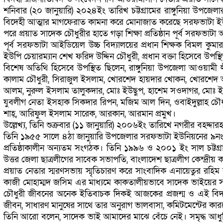
শনিবার (২০ জানুয়ারি) ২০২৪ইং তারিখ চট্টগ্রামের রাঙ্গুনিয়া উপজেলার
বিদেহী আত্মার মাগফেরাত কামনা করে মোনাজাত করেছে সরফভাটা ইউন
পরে প্রয়াত সাদেক চৌধুরীর হাতে গড়া শিক্ষা প্রতিষ্ঠান পূর্ব সরফভাট
পূর্ব সরফভাটা আইডিয়েল উচ্চ বিদ্যালয়ের প্রধান শিক্ষক বিমল কুমা
ইউপি চেয়ারম্যান শেখ ফরিদ উদ্দিন চৌধুরী, প্রধান বক্তা হিসেবে উ
বিশেষ অতিথি হিসেবে উপস্থিত ছিলেন, রাঙ্গুনিয়া উপজেলা আওয়ামী 
কালাম চৌধুরী, সিরাজুল ইসলাম, খোরশেদ হায়দার খোকন, খোরশেদ আ
আলম, নুরুল ইসলাম তালুকদার, মোঃ ইউছুপ, হাশেম সওদাগর, মোঃ ইছম
যুবলীগ নেতা ইসহাক সিকদার রিপন, মজিম আল দিন, ওবাইদুল্লাহ চৌধুর
শাহ্, আরিফুল ইসলাম সারেক, আরকান, আরমান প্রমুখ।
উল্লেখ্য, তিনি শুক্রবার (১১ জানুয়ারি) ২০০৬ইং তারিখে নগরীর বহদ্দা
তিনি ১৯৫৫ সালে ৪ঠা জানুয়ারি উপজেলার সরফভাটা ইউনিয়নের ৯নং ওয়ার
প্রতিষ্ঠাকালীন অন্যতম সংগঠক। তিনি ১৯৯৬ ও ২০০১ ইং সাল চট্টগ্রাম
উত্তর জেলা ছাত্রলীগের সাবেক সভাপতি, বাংলাদেশ ছাত্রলীগ কেন্দ্র
প্রয়াত নেতার স্মরণসভায় স্মৃতিচারণ করে সাংবাদিক এনায়েতুর 
কাজী মোহাম্মদ জসিম এর মাধ্যমে কাকতালীয়ভাবে সাদেক ভাইয়ের স
চৌধুরী জীবনের অনেক ইতিবাচক দিকই আজকের প্রজন্ম ও এই বিদ্যালয়ে
জীবন, সাধারণ মানুষের সাথে তার অনুরাগ ভালবাসা, কমিটমেন্টের কার
তিনি আরো বলেন, সাদেক ভাই আমাদের মাঝে বেঁচে নেই। সমৃদ্ধ আধুনিক রাঙ্গ