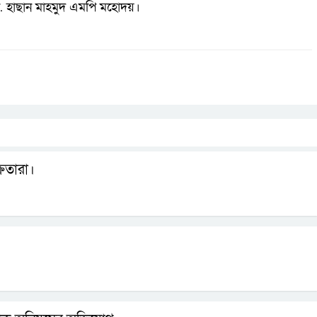
ী ড. হাছান মাহমুদ এমপি মহোদয়।
রেতারা।