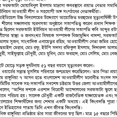
 সরফভাটা মোয়াবিনুল ইসলাম মাদ্রাসা কবরস্থানে প্রয়াত নেতার সমাধিস্থল
িয়ন আওয়ামী লীগ ও সহযোগী অঙ্গ সংগঠনের নেতাকর্মীরা।
া আইডিয়েল উচ্চ বিদ্যালয়ের উদ্দ্যোগে আয়োজিত মরহুমের মৃত্যুবার্ষিকী উ
র শীলের সঞ্চালনায় স্মরণসভা অনুষ্ঠানে সভাপতিত্ব করেন প্রধান শিক
পস্থিত ছিলেন সরফভাটা ইউনিয়ন আওয়ামী লীগের সভাপতি কবি আব্দুর রউ
লীগের স্বাস্থ্য ও জনসংখ্যা বিষয়ক সম্পাদক নিজামুদ্দিন বাদশা, 
লম সুজন, সাংবাদিক এনায়েতুর রহিম, আওয়ামীলীগ নেতা জমির হোসে
াইল মেম্বার, মোঃ রফু, ইউপি সদস্য রফিকুল ইসলাম, দিদারুল আলম খ
ী, সাইফুল্লাহ চৌধুরী, মোঃ মুবিন, মোঃ ফরহাদ, মোঃ সেলিম, মোঃ নেজা
রহাট মোড়ে সড়ক দুর্ঘটনায় ৫১ বছর বয়সে মৃত্যুবরণ করেন।
্ডের সম্ভ্রান্ত মুসলিম পরিবারে জন্মগ্রহণ করেছিলেন। তার পিতা প্রয়
 রাঙ্গুনিয়া ৭ আসন হতে বাংলাদেশ আওয়ামীলীগ মনোনীত সংসদ সদস্য পদপ্র
ীয় কমিটির সাবেক সহ-সভাপতি সবশেষ চট্টগ্রাম উত্তর জেলা আওয়ামীলীগ
রহিম বলেন, “আশির দশকে এরশাদ বিরোধী আন্দোলনের সরফভাটা স্কুলে 
াথে পরিচয় হয়। সাদেক চৌধুরী একটি রাজনৈতিক যাঞ্চায়েতক এবং সম
র শিক্ষার্থীদের জন্য শেখার একটি অধ্যায়। এই কিংবদন্তি পুরো রাঙ্গ
ণে ইতিহাসের পাতায় তিনি এখন জীবন্ত কিংবদন্তি।
ুনিয়া প্রতিষ্ঠার তাঁর সারা জীবনের স্বপ্ন ছিল। মাত্র ১৫ বছরে পিছিয়ে 