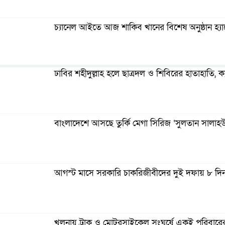
চ্যানেল আইতে আজ শাকিব খানের বিশেষ অনুষ্ঠান হ্য
ঢাবির শহীদুল্লাহ হলে ছাত্রদল ও শিবিরের হাতাহাতি, ক্
এক মাসের মধ্যে আরও ২০০ ক্রীড়াবিদ পাচ্ছেন নিয়মি
বাংলাদেশে আসছে তুর্কি মেগা সিরিজ ‘সুলতান সালাহউ
সিলেটে সাবেক নৌপ্রধান মাহবুব আলীর নামে হবে বিজ্
আগস্ট মাসে সরকারি চাকরিজীবীদের দুই দফায় ৮ দিন
শ্যামনগরে অসহায় ও প্রতিবন্ধীদের মাঝে অনুদানের 
খুলনায় ট্রাক ও মোটরসাইকেল সংঘর্ষে একই পরিবার