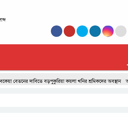
াব্দ
বেতনের দাবিতে বড়পুকুরিয়া কয়লা খনির শ্রমিকদের অবস্থান
অফিস সম