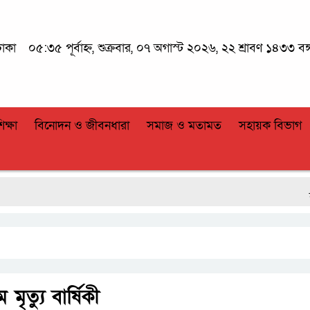
ঢাকা
০৫:৩৫ পূর্বাহ্ন, শুক্রবার, ০৭ অগাস্ট ২০২৬, ২২ শ্রাবণ ১৪৩৩ বঙ্গ
িক্ষা
বিনোদন ও জীবনধারা
সমাজ ও মতামত
সহায়ক বিভাগ
বকেয়া 
ত্যু বার্ষিকী