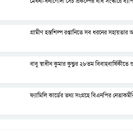
মেঘনা-ধনাগোদা সেচ প্রকল্পের বাঁধ সংস্কারে ব
গ্রামীণ হস্তশিল্প রপ্তানিতে সব ধরনের সহায়তার আশ্
বাবু স্বাধীন কুমার কুন্ডুর ২৮তম বিবাহবার্ষিকীতে
ফ্যামিলি কার্ডের তথ্য সংগ্রহে বিএনপির নেতাকর্ম