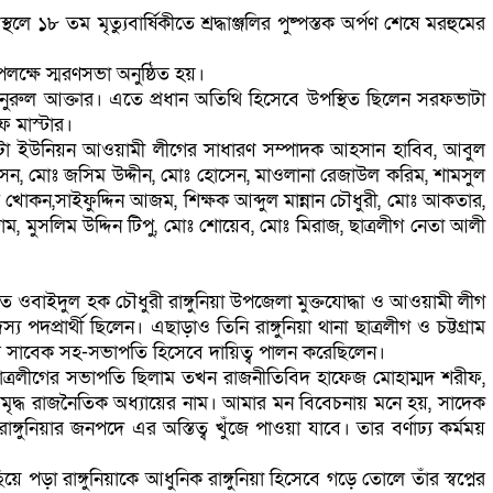
ে ১৮ তম মৃত্যুবার্ষিকীতে শ্রদ্ধাঞ্জলির পুষ্পস্তক অর্পণ শেষে মরহুমের
পলক্ষে স্মরণসভা অনুষ্ঠিত হয়।
্ষক নুরুল আক্তার। এতে প্রধান অতিথি হিসেবে উপস্থিত ছিলেন সরফভাটা
ফ মাস্টার।
সরফভাটা ইউনিয়ন আওয়ামী লীগের সাধারণ সম্পাদক আহসান হাবিব, আবুল
ন, মোঃ জসিম উদ্দীন, মোঃ হোসেন, মাওলানা রেজাউল করিম, শামসুল
োকন,সাইফুদ্দিন আজম, শিক্ষক আব্দুল মান্নান চৌধুরী, মোঃ আকতার,
ম, মুসলিম উদ্দিন টিপু, মোঃ শোয়েব, মোঃ মিরাজ, ছাত্রলীগ নেতা আলী
াত ওবাইদুল হক চৌধুরী রাঙ্গুনিয়া উপজেলা মুক্তযোদ্ধা ও আওয়ামী লীগ
ার্থী ছিলেন। এছাড়াও তিনি রাঙ্গুনিয়া থানা ছাত্রলীগ ও চট্টগ্রাম
ের সাবেক সহ-সভাপতি হিসেবে দায়িত্ব পালন করেছিলেন।
ছাত্রলীগের সভাপতি ছিলাম তখন রাজনীতিবিদ হাফেজ মোহাম্মদ শরীফ,
ৃদ্ধ রাজনৈতিক অধ্যায়ের নাম। আমার মন বিবেচনায় মনে হয়, সাদেক
ুনিয়ার জনপদে এর অস্তিত্ব খুঁজে পাওয়া যাবে। তার বর্ণাঢ্য কর্মময়
পড়া রাঙ্গুনিয়াকে আধুনিক রাঙ্গুনিয়া হিসেবে গড়ে তোলে তাঁর স্বপ্নের