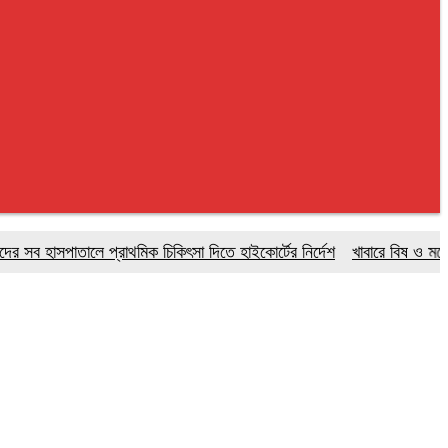
াসপাতালে প্রাথমিক চিকিৎসা দিতে হাইকোর্টের নির্দেশ
খাবারে বিষ ও মলের জীবাণু,