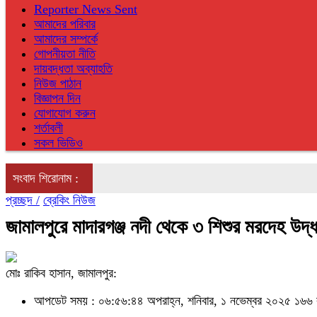
Reporter News Sent
আমাদের পরিবার
আমাদের সম্পর্কে
গোপনীয়তা নীতি
দায়বদ্ধতা অব্যাহতি
নিউজ পাঠান
বিজ্ঞাপন দিন
যোগাযোগ করুন
শর্তাবলী
সকল ভিডিও
সংবাদ শিরোনাম :
প্রচ্ছদ /
ব্রেকিং নিউজ
জামালপুরে মাদারগঞ্জ নদী থেকে ৩ শিশুর মরদেহ উদ্ধ
মোঃ রাকিব হাসান, জামালপুর:
আপডেট সময় : ০৬:৫৬:৪৪ অপরাহ্ন, শনিবার, ১ নভেম্বর ২০২৫
১৬৬ 