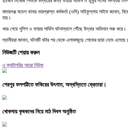
দুইজন নিখোঁজ শিশুকে উদ্ধারের জন্য ফায়ার সার্ভিস ও ডুবুরি দলের সদস্যরা তৎপ
মাদারগঞ্জ মডেল থানার ভারপ্রাপ্ত কর্মকর্তা (ওসি) সাইফুল্লাহ সাইফ জানান, 
যায়।
খবর পেয়ে পুলিশ ও ফায়ার সার্ভিস ঘটনাস্থলে পৌঁছে উদ্ধার অভিযান শুরু করে।
স্থানীয়রা জানান, ঘটনাটি ঘটার পর থেকে এলাকাজুড়ে শোকের ছায়া নেমে এসেছে
নিউজটি শেয়ার করুন
এ ক্যাটাগরির আরো নিউজ
শেরপুর ফলপট্টিতে ফকিরের উৎপাত, অস্বস্তিতে ক্রেতারা।
খোকসায় কৃষকদের নিয়ে মাঠ দিবস অনুষ্ঠিত