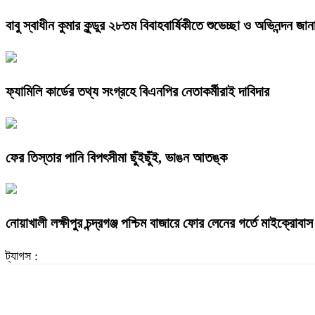
বাবু স্বাধীন কুমার কুন্ডুর ২৮তম বিবাহবার্ষিকীতে শুভেচ্ছা ও অভিনন্দন জা
ফ্যামিলি কার্ডের তথ্য সংগ্রহে বিএনপির নেতাকর্মীরাই দাবিদার
ফের তিস্তার পানি বিপৎসীমা ছুঁইছুঁই, ভাঙন আতঙ্ক
নোয়াখালী লক্ষীপুর চন্দ্রগঞ্জ পশ্চিম বাজারে ফোর লেনের গর্তে মাইক্রোবাস
ট্যাগস :