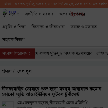
ঢাকা
০১:৩৯ পূর্বাহ্ন, শুক্রবার, ০৭ অগাস্ট ২০২৬, ২২ শ্রাবণ ১৪৩৩ বঙ্গাব্দ
মূল সংবাদ
অর্থনীতি ও সরকার
অপরাধ ও আইন
ইপেপার
প্রযুক্তি ও শিক্ষা
বিনোদন ও জীবনধারা
সমাজ ও মতামত
সহায়ক বিভাগ
সংবাদ শিরোনাম :
তথ্যচিত্রে ভুল: দুঃখ প্রকাশ মুক্তিযুদ্ধ বিষয়ক মন্ত্রণালয়ের
রাশিয়ার দ
প্রচ্ছদ /
খেলাধুলা
নীলফামারীর ডোমারে শুরু হলো মরহুম আরাফাত রহমান
কোকো স্মৃতি আন্তঃইউনিয়ন ফুটবল টুর্নামেন্ট
মোঃ মকবুলার রহমান, নীলফামারী জেলা প্রতিনিধি: