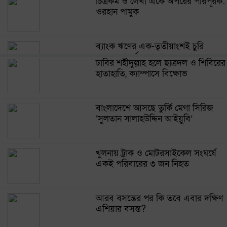
চিত্রকর্ম ও লেখা একে অপরের পরিপূরক:
ওরহান পামুক
ব্যাংক ঋণের এক-তৃতীয়াংশই চুরি
হয়েছে: গভর্নর মোস্তাকুর রহমান
ঢাবির শহীদুল্লাহ হলে ছাত্রদল ও শিবিরের
হাতাহাতি, ক্যাম্পাসে বিক্ষোভ
হাসিনার রাজনৈতিক কর্মকাণ্ডে ভারতের
নীরবতায় ঢাকার তীব্র ক্ষোভ
বাংলাদেশে আসছে তুর্কি মেগা সিরিজ
‘সুলতান সালাহউদ্দিন আইয়ুবি’
২০৩২ সাল পর্যন্ত রিয়াল মাদ্রিদেই
থাকছেন ভিনিসিয়ুস জুনিয়র
খুলনায় ট্রাক ও মোটরসাইকেল সংঘর্ষে
একই পরিবারের ৩ জন নিহত
হাসিনার বক্তব্য বাংলাদেশের
সার্বভৌমত্বের হুমকি: এনসিপি
আরব বসন্তের পর কি তবে এবার দক্ষিণ
এশিয়ার বসন্ত?
সাকিবকে সমর্থন করায় অনুতপ্ত আসিফ