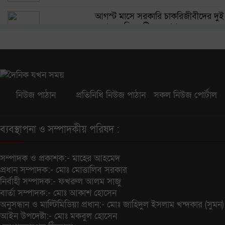
আকবর, চাইলেন ক্ষমা
আগস্ট মাসে সরকারি চাকরিজীবীদের দুই
দফায় ৮ দিন ছুটির সুযোগ
১ লাখ ১৯ হাজার শিক্ষক-কর্মচারীর
পাওনা পরিশোধের সিদ্ধান্ত
ফিফার বিতর্কিত বাণিজ্যিক পরিকল্পনায়
পদত্যাগ করলেন জ্যেষ্ঠ উপদেষ্টা
নিউজ পাঠান
প্রতিনিধি নিউজ পাঠান
সকল নিউজ পোর্টাল
জালালাবাদ অ্যাসোসিয়েশন নির্বাচনে
কামরুল-জসিম প্যানেলের নিরঙ্কুশ জয়
ব্যবস্থাপনা ও সম্পাদকীয় পরিষদ :
ফিটনেসবিহীন যান ও অদক্ষ চালকদের
সম্পাদক ও প্রকাশক:-
মাহের আহমেদ
বিরুদ্ধে কঠোর ব্যবস্থা নেবে ডিএনসিসি
প্রধান সম্পাদক:-
মোঃ মোত্তালিব সরকার
নির্বাহী সম্পাদক:-
ফখরুল আলম সাজু
বার্তা সম্পাদক:-
মোঃ আকাশ হোসেন
বাংলাদেশের সঙ্গে নতুন করে সম্পর্ক
অনুসন্ধান ও মাল্টিমিডিয়া প্রধান:-
মোঃ জাহিদুল ইসলাম খন্দকার (সুমন)
গড়ার পরামর্শ ভারতীয় সংসদীয় কমিটির
আইন উপদেষ্টা:-
মোঃ মকবুল হোসেন