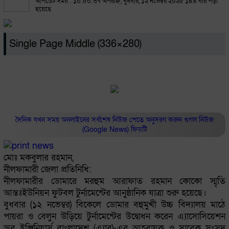
আপডেট সময় : ১০:৫০:৩৭ অপরাহ্ন, বুধবার, ১২ নভেম্বর ২০২৫
১৪৯ বার পড়া
হয়েছে
Single Page Middle (336×280)
দৈনিক যখন সময় অনলাইনের সর্বশেষ নিউজ পেতে অনুসরণ করুন
গুগল নিউজ
(Google News)
ফিডটি
মোঃ মকবুলার রহমান,
নীলফামারী জেলা প্রতিনিধি:
নীলফামারীর ডোমারে মরহুম আরাফাত রহমান কোকো স্মৃতি
আন্তঃইউনিয়ন ফুটবল টুর্নামেন্টের আনুষ্ঠানিক যাত্রা শুরু হয়েছে।
বুধবার (১২ নভেম্বর) বিকেলে ডোমার বহুমুখী উচ্চ বিদ্যালয় মাঠে
পায়রা ও বেলুন উড়িয়ে টুর্নামেন্টের উদ্বোধন করেন এ্যাসোসিয়েশন
অব ইঞ্জিনিয়ার্স বাংলাদেশ (এ্যাব)-এর আহবায়ক ও সাবেক সংসদ