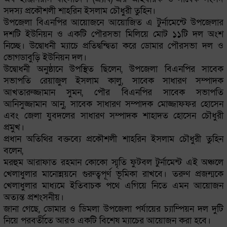
সদস্য প্রকৌশলী শাহরিন ইসলাম চৌধুরী তুহিন।
উপজেলা বিএনপির আয়োজনে আয়োজিত এ টুর্নামেন্টে উপজেলার
দশটি ইউনিয়ন ও একটি পৌরসভা মিলিয়ে মোট ১১টি দল অংশ
নিচ্ছে। উদ্বোধনী ম্যাচে প্রতিদ্বন্দ্বিতা করে ডোমার পৌরসভা দল ও
ভোগডাবুড়ি ইউনিয়ন দল।
উদ্বোধনী অনুষ্ঠানে উপস্থিত ছিলেন, উপজেলা বিএনপির সাবেক
সভাপতি রেয়াজুল ইসলাম কালু, সাবেক সাধারণ সম্পাদক
আখতারুজ্জামান সুমন, পৌর বিএনপির সাবেক সভাপতি
আনিসুজ্জামান আনু, সাবেক সাধারণ সম্পাদক মোজ্জাফফর হোসেন
এবং জেলা যুবদলের সাধারণ সম্পাদক শাহাদত হোসেন চৌধুরী
প্রমুখ।
প্রধান অতিথির বক্তব্যে প্রকৌশলী শাহরিন ইসলাম চৌধুরী তুহিন
বলেন,
মরহুম আরাফাত রহমান কোকো স্মৃতি ফুটবল টুর্নামেন্ট এই অঞ্চলে
খেলাধুলার মানোন্নয়নে গুরুত্বপূর্ণ ভূমিকা রাখবে। তরুণ প্রজন্মকে
খেলাধুলার মাধ্যমে ইতিবাচক পথে এগিয়ে নিতে এমন আয়োজন
অত্যন্ত প্রশংসনীয়।
জানা গেছে, ডোমার ও ডিমলা উপজেলা পর্যায়ের চ্যাম্পিয়ন দল দুটি
নিয়ে পরবর্তীতে আরও একটি বিশেষ ম্যাচের আয়োজন করা হবে।