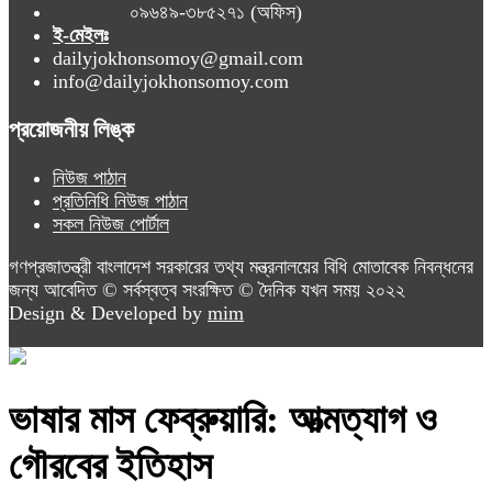
০৯৬৪৯-৩৮৫২৭১ (অফিস)
ই-মেইলঃ
dailyjokhonsomoy@gmail.com
info@dailyjokhonsomoy.com
প্রয়োজনীয় লিঙ্ক
নিউজ পাঠান
প্রতিনিধি নিউজ পাঠান
সকল নিউজ পোর্টাল
গণপ্রজাতন্ত্রী বাংলাদেশ সরকারের তথ্য মন্ত্রনালয়ের বিধি মোতাবেক নিবন্ধনের
জন্য আবেদিত © সর্বস্বত্ব সংরক্ষিত © দৈনিক যখন সময় ২০২২
Design & Developed by
mim
ভাষার মাস ফেব্রুয়ারি: আত্মত্যাগ ও
গৌরবের ইতিহাস