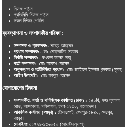
নিউজ পাঠান
প্রতিনিধি নিউজ পাঠান
সকল নিউজ পোর্টাল
ব্যবস্থাপনা ও সম্পাদকীয় পরিষদ :
সম্পাদক ও প্রকাশক:-
মাহের আহমেদ
প্রধান সম্পাদক:-
মোঃ মোত্তালিব সরকার
নির্বাহী সম্পাদক:-
ফখরুল আলম সাজু
বার্তা সম্পাদক:-
মোঃ আকাশ হোসেন
অনুসন্ধান ও মাল্টিমিডিয়া প্রধান:-
মোঃ জাহিদুল ইসলাম খন্দকার (সুমন)
আইন উপদেষ্টা:-
মোঃ মকবুল হোসেন
যোগাযোগের ঠিকানা
সম্পাদকীয়, বার্তা ও বাণিজ্যিক কার্যালয় (ঢাকা) :
৫৫০বি, হজ্জ ক্যাম্প
রোড, আশকোনা, দক্ষিণখান, ঢাকা-১২৩০, বাংলাদেশ।
আঞ্চলিক কার্যালয় (বগুড়া) :
টোলারগেট, শেরপুর-৫৮৪০, শেরপুর,
বগুড়া।
মোবাইলঃ
০১৭৭৬-১৩৬০৫০ (হোয়াটসঅ্যাপ)