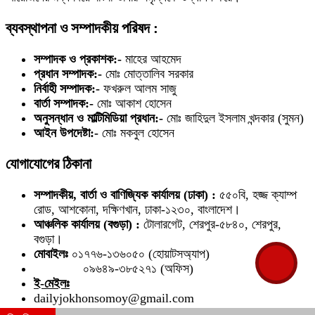
ব্যবস্থাপনা ও সম্পাদকীয় পরিষদ :
সম্পাদক ও প্রকাশক:-
মাহের আহমেদ
প্রধান সম্পাদক:-
মোঃ মোত্তালিব সরকার
নির্বাহী সম্পাদক:-
ফখরুল আলম সাজু
বার্তা সম্পাদক:-
মোঃ আকাশ হোসেন
অনুসন্ধান ও মাল্টিমিডিয়া প্রধান:-
মোঃ জাহিদুল ইসলাম খন্দকার (সুমন)
আইন উপদেষ্টা:-
মোঃ মকবুল হোসেন
যোগাযোগের ঠিকানা
সম্পাদকীয়, বার্তা ও বাণিজ্যিক কার্যালয় (ঢাকা) :
৫৫০বি, হজ্জ ক্যাম্প
রোড, আশকোনা, দক্ষিণখান, ঢাকা-১২৩০, বাংলাদেশ।
আঞ্চলিক কার্যালয় (বগুড়া) :
টোলারগেট, শেরপুর-৫৮৪০, শেরপুর,
বগুড়া।
মোবাইলঃ
০১৭৭৬-১৩৬০৫০ (হোয়াটসঅ্যাপ)
০৯৬৪৯-৩৮৫২৭১ (অফিস)
ই-মেইলঃ
dailyjokhonsomoy@gmail.com
info@dailyjokhonsomoy.com