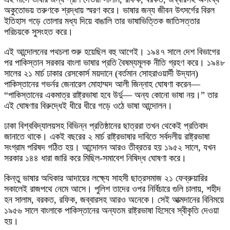
অকুতোভয় তরুণকে শ্রদ্ধায় স্মরণ করে। ভাষার জন্য জীবন উৎসর্গের বিরল
ইতিহাস গড়ে তোলার মধ্য দিয়ে বাঙালি তার ভাষাভিত্তিক জাতিসত্তার
পরিচয়কে সুসংহত করে।
এই আন্দোলনের পথচলা শুরু হয়েছিল বহু আগেই। ১৯৪৭ সালে দেশ বিভাগের
পর পাকিস্তান সরকার বাংলা ভাষার প্রতি বৈষম্যমূলক নীতি গ্রহণ করে। ১৯৪৮
সালের ২১ মার্চ ঢাকার রেসকোর্স ময়দানে (বর্তমান সোহরাওয়ার্দী উদ্যান)
পাকিস্তানের গভর্নর জেনারেল মোহাম্মদ আলী জিন্নাহ ঘোষণা করেন—
“পাকিস্তানের একমাত্র রাষ্ট্রভাষা হবে উর্দু— অন্য কোনো ভাষা নয়।” তার
এই ঘোষণার বিরুদ্ধেই ধীরে ধীরে গড়ে ওঠে ভাষা আন্দোলন।
ঢাকা বিশ্ববিদ্যালয়সহ বিভিন্ন প্রতিষ্ঠানের ছাত্ররা তখন থেকেই প্রতিবাদ
জানাতে থাকে। একই বছরের ২ মার্চ রাষ্ট্রভাষার দাবিতে সর্বদলীয় রাষ্ট্রভাষা
সংগ্রাম পরিষদ গঠিত হয়। আন্দোলন আরও তীব্রতর হয় ১৯৫২ সালে, যখন
সরকার ১৪৪ ধারা জারি করে মিছিল-সমাবেশ নিষিদ্ধ ঘোষণা করে।
কিন্তু ভাষার অধিকার আদায়ের লক্ষ্যে সাহসী ছাত্রসমাজ ২১ ফেব্রুয়ারির
সকালেই রাজপথে নেমে আসে। পুলিশ তাদের ওপর নির্বিচারে গুলি চালায়, শহীদ
হন সালাম, বরকত, রফিক, জব্বারসহ আরও অনেকে। সেই আত্মদানের বিনিময়ে
১৯৫৬ সালে বাংলাকে পাকিস্তানের অন্যতম রাষ্ট্রভাষা হিসেবে স্বীকৃতি দেওয়া
হয়।