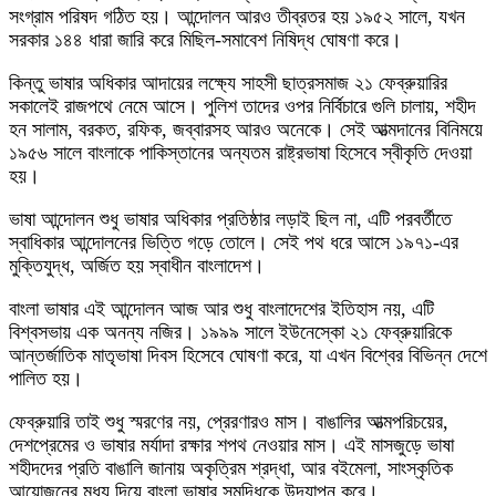
সংগ্রাম পরিষদ গঠিত হয়। আন্দোলন আরও তীব্রতর হয় ১৯৫২ সালে, যখন
সরকার ১৪৪ ধারা জারি করে মিছিল-সমাবেশ নিষিদ্ধ ঘোষণা করে।
কিন্তু ভাষার অধিকার আদায়ের লক্ষ্যে সাহসী ছাত্রসমাজ ২১ ফেব্রুয়ারির
সকালেই রাজপথে নেমে আসে। পুলিশ তাদের ওপর নির্বিচারে গুলি চালায়, শহীদ
হন সালাম, বরকত, রফিক, জব্বারসহ আরও অনেকে। সেই আত্মদানের বিনিময়ে
১৯৫৬ সালে বাংলাকে পাকিস্তানের অন্যতম রাষ্ট্রভাষা হিসেবে স্বীকৃতি দেওয়া
হয়।
ভাষা আন্দোলন শুধু ভাষার অধিকার প্রতিষ্ঠার লড়াই ছিল না, এটি পরবর্তীতে
স্বাধিকার আন্দোলনের ভিত্তি গড়ে তোলে। সেই পথ ধরে আসে ১৯৭১-এর
মুক্তিযুদ্ধ, অর্জিত হয় স্বাধীন বাংলাদেশ।
বাংলা ভাষার এই আন্দোলন আজ আর শুধু বাংলাদেশের ইতিহাস নয়, এটি
বিশ্বসভায় এক অনন্য নজির। ১৯৯৯ সালে ইউনেস্কো ২১ ফেব্রুয়ারিকে
আন্তর্জাতিক মাতৃভাষা দিবস হিসেবে ঘোষণা করে, যা এখন বিশ্বের বিভিন্ন দেশে
পালিত হয়।
ফেব্রুয়ারি তাই শুধু স্মরণের নয়, প্রেরণারও মাস। বাঙালির আত্মপরিচয়ের,
দেশপ্রেমের ও ভাষার মর্যাদা রক্ষার শপথ নেওয়ার মাস। এই মাসজুড়ে ভাষা
শহীদদের প্রতি বাঙালি জানায় অকৃত্রিম শ্রদ্ধা, আর বইমেলা, সাংস্কৃতিক
আয়োজনের মধ্য দিয়ে বাংলা ভাষার সমৃদ্ধিকে উদ্‌যাপন করে।