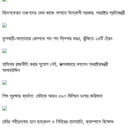
বিদেশফেরত তরুণদের মেধা কাজে লাগাতে উদ্যোগী সরকার: পররাষ্ট্র প্রতিমন্ত্রী
ফুলবাড়ী-সান্তাহার রেলপথে শত শত স্লিপার ভাঙা, ঝুঁকিতে ২৪টি ট্রেন
হাসিনার রাজনীতি করার সুযোগ নেই, কক্সবাজারে বললেন স্বরাষ্ট্রমন্ত্রী
সালাহউদ্দিন
শিশু সুরক্ষায় ব্যর্থতা: মেটাকে আরও ৫৬৭ মিলিয়ন ডলার জরিমানা
ঢাবির শহীদুল্লাহ হলে ছাত্রদল ও শিবিরের হাতাহাতি, ক্যাম্পাসে বিক্ষোভ