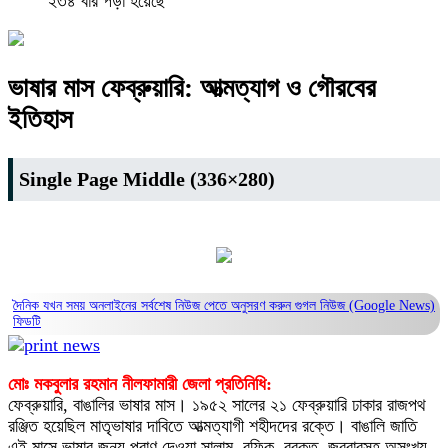
২৩৪ বার পড়া হয়েছে
ভাষার মাস ফেব্রুয়ারি: আত্মত্যাগ ও গৌরবের
ইতিহাস
Single Page Middle (336×280)
দৈনিক যখন সময় অনলাইনের সর্বশেষ নিউজ পেতে অনুসরণ করুন
গুগল নিউজ (Google News)
ফিডটি
মোঃ মকবুলার রহমান নীলফামারী জেলা প্রতিনিধি:
ফেব্রুয়ারি, বাঙালির ভাষার মাস। ১৯৫২ সালের ২১ ফেব্রুয়ারি ঢাকার রাজপথ
রঞ্জিত হয়েছিল মাতৃভাষার দাবিতে আত্মত্যাগী শহীদদের রক্তে। বাঙালি জাতি
এই মাসে ভাষার জন্য প্রাণ দেওয়া সালাম, রফিক, বরকত, জব্বারসহ অসংখ্য