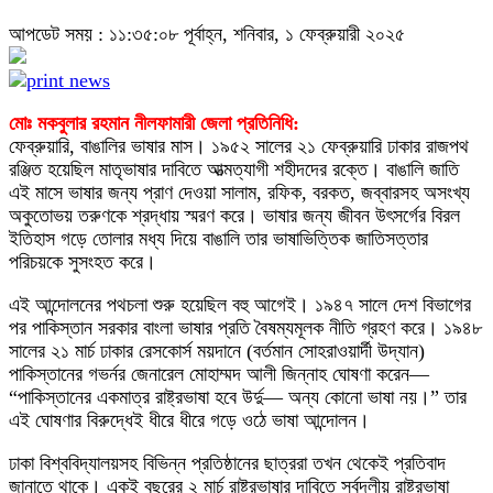
আপডেট সময় : ১১:৩৫:০৮ পূর্বাহ্ন, শনিবার, ১ ফেব্রুয়ারী ২০২৫
মোঃ মকবুলার রহমান নীলফামারী জেলা প্রতিনিধি:
ফেব্রুয়ারি, বাঙালির ভাষার মাস। ১৯৫২ সালের ২১ ফেব্রুয়ারি ঢাকার রাজপথ
রঞ্জিত হয়েছিল মাতৃভাষার দাবিতে আত্মত্যাগী শহীদদের রক্তে। বাঙালি জাতি
এই মাসে ভাষার জন্য প্রাণ দেওয়া সালাম, রফিক, বরকত, জব্বারসহ অসংখ্য
অকুতোভয় তরুণকে শ্রদ্ধায় স্মরণ করে। ভাষার জন্য জীবন উৎসর্গের বিরল
ইতিহাস গড়ে তোলার মধ্য দিয়ে বাঙালি তার ভাষাভিত্তিক জাতিসত্তার
পরিচয়কে সুসংহত করে।
এই আন্দোলনের পথচলা শুরু হয়েছিল বহু আগেই। ১৯৪৭ সালে দেশ বিভাগের
পর পাকিস্তান সরকার বাংলা ভাষার প্রতি বৈষম্যমূলক নীতি গ্রহণ করে। ১৯৪৮
সালের ২১ মার্চ ঢাকার রেসকোর্স ময়দানে (বর্তমান সোহরাওয়ার্দী উদ্যান)
পাকিস্তানের গভর্নর জেনারেল মোহাম্মদ আলী জিন্নাহ ঘোষণা করেন—
“পাকিস্তানের একমাত্র রাষ্ট্রভাষা হবে উর্দু— অন্য কোনো ভাষা নয়।” তার
এই ঘোষণার বিরুদ্ধেই ধীরে ধীরে গড়ে ওঠে ভাষা আন্দোলন।
ঢাকা বিশ্ববিদ্যালয়সহ বিভিন্ন প্রতিষ্ঠানের ছাত্ররা তখন থেকেই প্রতিবাদ
জানাতে থাকে। একই বছরের ২ মার্চ রাষ্ট্রভাষার দাবিতে সর্বদলীয় রাষ্ট্রভাষা