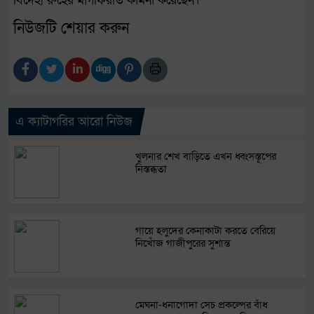
বিদেহী রুহের মাগফিরাত কামনা করেছেন।
নিউজটি শেয়ার করুন
এ ক্যাটাগরির আরো নিউজ
খুলনার শেখ বাড়িতে এখন ধ্বংসস্তূপের
নিস্তব্ধতা
গায়ে হলুদের কেনাকাটা করতে বেরিয়ে
নিখোঁজ গাজীপুরের সুশান্ত
মেঘনা-ধনাগোদা সেচ প্রকল্পের বাঁধ