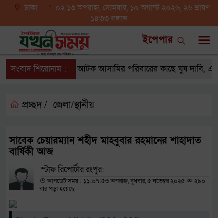
ঢাকা
০২:১৩ অপরাহ্ন, সোমবার, ১০ অগাস্ট ২০২৬, ২৬ শ্রাবণ
১৪৩৩ বঙ্গাব্দ
ইপেপার
সংবাদ শিরোনাম :
ইয়াবাসহ আটক আসামির পরিবারের কাছে ঘুষ দাবি, এসআ
প্রচ্ছদ /
জেলা/স্থানীয়
সাবেক চেয়ারম্যান শহীদ মাহবুবার রহমানের শাহাদাত
বার্ষিকী আজ
স্টাফ রিপোর্টার রংপুর:
আপডেট সময় : ১১:০৭:৫৩ অপরাহ্ন, বুধবার, ৫ নভেম্বর ২০২৫
২৯০
বার পড়া হয়েছে