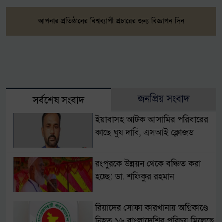
জনপ্রিয় সংবাদ
সর্বশেষ সংবাদ
ইয়াবাসহ আটক আসামির পরিবারের
কাছে ঘুষ দাবি, এসআই ক্লোজড
রংপুরকে উন্নয়ন থেকে বঞ্চিত করা
হচ্ছে: ডা. শফিকুর রহমান
রিয়াদের সোফা কারখানায় অগ্নিকাণ্ডে
নিহত ১৬ বাংলাদেশির পরিচয় মিলেছে