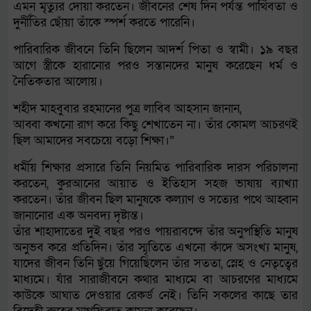
এমন মৃত্যুর দোয়া করতেন। জীবনের শেষ দিন পর্যন্ত পার্থিবতা ও
দুর্নীতির ছোঁয়া তাঁকে স্পর্শ করতে পারেনি।
পারিবারিক জীবনে তিনি ছিলেন আদর্শ পিতা ও স্বামী। ১৯ বছর
আগে স্ত্রীকে হারানোর পরও সন্তানদের মানুষ করেছেন ধর্ম ও
নৈতিকতার আলোয়।
শহীদ মাহবুবার রহমানের পুত্র লাবিব আহসান জানান,
আব্বা কখনো রাগ করে কিছু শেখাতেন না। তাঁর কোমল আচরণই
ছিল আমাদের সবচেয়ে বড়ো শিক্ষা।”
ধর্মীয় শিক্ষার প্রসারে তিনি নিয়মিত পারিবারিক দারস পরিচালনা
করতেন, কুরআনের আয়াত ও ইতিহাস সহজ ভাষায় ব্যাখ্যা
করতেন। তাঁর জীবন ছিল মানুষকে কল্যাণ ও সত্যের পথে আহ্বান
জানানোর এক অনবদ্য দৃষ্টান্ত।
তাঁর শাহাদাতের দুই বছর পরও পায়রাবন্দে তাঁর অনুপস্থিতি মানুষ
অনুভব করে প্রতিদিন। তাঁর স্মৃতিতে এখনো কাঁদে অসংখ্য মানুষ,
যাদের জীবন তিনি ছুঁয়ে গিয়েছিলেন তাঁর সততা, স্নেহ ও নেতৃত্বের
মাধ্যমে। যাঁর সারাজীবনে কথার মাধ্যমে বা আচরণের মাধ্যমে
কাউকে আঘাত দেওয়ার রেকর্ড নেই। তিনি সকলের কাছে তার