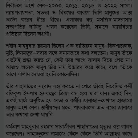
নির্বাচনে অংশ নেন—২০০৩, ২০১১, ২০১৬ ও ২০২২ সালে।
ন্যায়পরায়ণতা, সততা ও বিনয়ের কারণে তিনি মানুষের আস্থা
অর্জন করেন ধীরে ধীরে। এলাকার বহু মসজিদ-মাদরাসার
সভাপতির দায়িত্ব পালন করেছেন তিনি, সমাজে ন্যায়বিচার
প্রতিষ্ঠায় ছিলেন অগ্রণী।
শহীদ মাহবুবার রহমান ছিলেন এক ব্যতিক্রম মানুষ—রিকশাচালক,
মুচি, দিনমজুর—সবার সঙ্গে সমানভাবে কথা বলতেন। মানুষ তাঁকে
এতটাই শ্রদ্ধা করত যে, কেউ তার আগে সালাম দিতে পেত না।
আজও অনেক মানুষ তাঁর নাম উচ্চারণ করে কাঁদে, বলে “তাঁকে
আগে সালাম দেওয়া হয়নি কোনোদিন।
তাঁর শাহাদাতের সংবাদ সহ্য করতে না পেরে তাঁরই নিবেদিত কর্মী
রফিকুল ইসলাম হৃদযন্ত্রের ক্রিয়া বন্ধ হয়ে মারা যান। একই দিন,
একই মাঠে অনুষ্ঠিত হয় নেতা ও কর্মীর জানাজা—যেখানে হাজারো
মানুষ অংশ নেন। স্থানীয়দের মতে, পায়রাবন্দে এত বড়ো জানাজা
আর কখনো দেখা যায়নি।
ধর্মপ্রাণ মাহবুবার রহমান সারাজীবন শাহাদাতের মৃত্যুর স্বপ্ন লালন
করেছেন। তাহাজ্জুদের নামাজে কেঁদে কেঁদে তিনি আল্লাহর কাছে