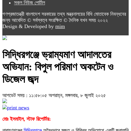
সকল নিউজ পোর্টাল
গণপ্রজাতন্ত্রী বাংলাদেশ সরকারের তথ্য মন্ত্রনালয়ের বিধি মোতাবেক নিবন্ধনের
জন্য আবেদিত © সর্বস্বত্ব সংরক্ষিত © দৈনিক যখন সময় ২০২২
Design & Developed by
mim
সিদ্ধিরগঞ্জে ভ্রাম্যমাণ আদালতের
অভিযান: বিপুল পরিমাণ অকটেন ও
ডিজেল জব্দ
আপডেট সময় : ১১:৫৮:০৫ অপরাহ্ন, মঙ্গলবার, ৮ জুলাই ২০২৫
মোঃ ইসমাইল, স্টাফ রিপোর্টার:
নারায়ণগঞ্জের
সিদ্ধিরগঞ্জে
অবৈধভাবে মজুত ও বিক্রির অভিযোগে একটি জ্বালানি