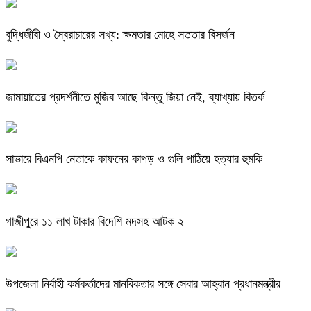
বুদ্ধিজীবী ও স্বৈরাচারের সখ্য: ক্ষমতার মোহে সততার বিসর্জন
জামায়াতের প্রদর্শনীতে মুজিব আছে কিন্তু জিয়া নেই, ব্যাখ্যায় বিতর্ক
সাভারে বিএনপি নেতাকে কাফনের কাপড় ও গুলি পাঠিয়ে হত্যার হুমকি
গাজীপুরে ১১ লাখ টাকার বিদেশি মদসহ আটক ২
উপজেলা নির্বাহী কর্মকর্তাদের মানবিকতার সঙ্গে সেবার আহ্বান প্রধানমন্ত্রীর