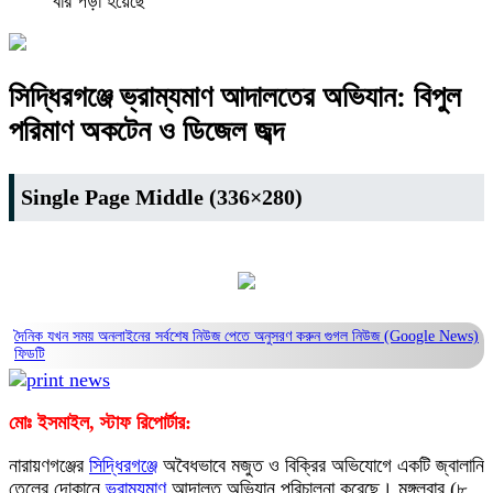
বার পড়া হয়েছে
সিদ্ধিরগঞ্জে ভ্রাম্যমাণ আদালতের অভিযান: বিপুল
পরিমাণ অকটেন ও ডিজেল জব্দ
Single Page Middle (336×280)
দৈনিক যখন সময় অনলাইনের সর্বশেষ নিউজ পেতে অনুসরণ করুন
গুগল নিউজ (Google News)
ফিডটি
মোঃ ইসমাইল, স্টাফ রিপোর্টার:
নারায়ণগঞ্জের
সিদ্ধিরগঞ্জে
অবৈধভাবে মজুত ও বিক্রির অভিযোগে একটি জ্বালানি
তেলের দোকানে
ভ্রাম্যমাণ
আদালত অভিযান পরিচালনা করেছে। মঙ্গলবার (৮