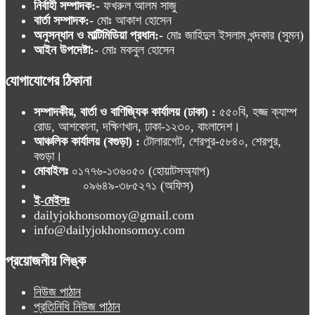
নির্বাহী সম্পাদক:-
ফখরুল আলম সাজু
বার্তা সম্পাদক:-
মোঃ আকাশ হোসেন
অনুসন্ধান ও মাল্টিমিডিয়া প্রধান:-
মোঃ জাহিদুল ইসলাম খন্দকার (সুমন)
আইন উপদেষ্টা:-
মোঃ মকবুল হোসেন
যোগাযোগের ঠিকানা
সম্পাদকীয়, বার্তা ও বাণিজ্যিক কার্যালয় (ঢাকা) :
৫৫০বি, হজ্জ ক্যাম্প
রোড, আশকোনা, দক্ষিণখান, ঢাকা-১২৩০, বাংলাদেশ।
আঞ্চলিক কার্যালয় (বগুড়া) :
টোলারগেট, শেরপুর-৫৮৪০, শেরপুর,
বগুড়া।
মোবাইলঃ
০১৭৭৬-১৩৬০৫০ (হোয়াটসঅ্যাপ)
০৯৬৪৯-৩৮৫২৭১ (অফিস)
ই-মেইলঃ
dailyjokhonsomoy@gmail.com
info@dailyjokhonsomoy.com
প্রয়োজনীয় লিঙ্ক
নিউজ পাঠান
প্রতিনিধি নিউজ পাঠান