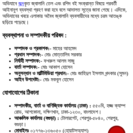
অভিযানে
জব্দ
কৃত জ্বালানি তেল এবং রশিদ বই সংক্রান্ত বিষয়ে পরবর্তী
আইনানুগ ব্যবস্থা গ্রহণ করা হবে বলে আদালত সূত্রে জানা গেছে। এদিকে,
অভিযানের খবরে এলাকায় অবৈধ জ্বালানি ব্যবসায়ীদের মধ্যে চরম আতঙ্ক
ছড়িয়ে পড়েছে।
ব্যবস্থাপনা ও সম্পাদকীয় পরিষদ :
সম্পাদক ও প্রকাশক:-
মাহের আহমেদ
প্রধান সম্পাদক:-
মোঃ মোত্তালিব সরকার
নির্বাহী সম্পাদক:-
ফখরুল আলম সাজু
বার্তা সম্পাদক:-
মোঃ আকাশ হোসেন
অনুসন্ধান ও মাল্টিমিডিয়া প্রধান:-
মোঃ জাহিদুল ইসলাম খন্দকার (সুমন)
আইন উপদেষ্টা:-
মোঃ মকবুল হোসেন
যোগাযোগের ঠিকানা
সম্পাদকীয়, বার্তা ও বাণিজ্যিক কার্যালয় (ঢাকা) :
৫৫০বি, হজ্জ ক্যাম্প
রোড, আশকোনা, দক্ষিণখান, ঢাকা-১২৩০, বাংলাদেশ।
আঞ্চলিক কার্যালয় (বগুড়া) :
টোলারগেট, শেরপুর-৫৮৪০, শেরপুর,
বগুড়া।
মোবাইলঃ
০১৭৭৬-১৩৬০৫০ (হোয়াটসঅ্যাপ)