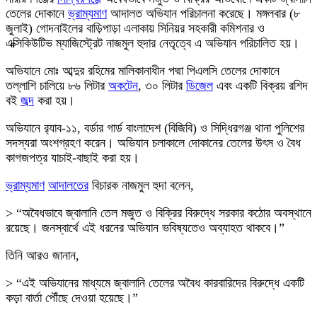
তেলের দোকানে
ভ্রাম্যমাণ
আদালত অভিযান পরিচালনা করেছে। মঙ্গলবার (৮
জুলাই) গোদনাইলের বাড়িপাড়া এলাকায় সিনিয়র সহকারী কমিশনার ও
এক্সিকিউটিভ ম্যাজিস্ট্রেট নাজমুল হুদার নেতৃত্বে এ অভিযান পরিচালিত হয়।
অভিযানে মোঃ আব্দুর রহিমের মালিকানাধীন পদ্মা পিএলসি তেলের দোকানে
তল্লাশি চালিয়ে ৮৬ লিটার
অকটেন
, ৩০ লিটার
ডিজেল
এবং একটি বিক্রয় রশিদ
বই
জব্দ
করা হয়।
অভিযানে র‍্যাব-১১, বর্ডার গার্ড বাংলাদেশ (বিজিবি) ও সিদ্ধিরগঞ্জ থানা পুলিশের
সদস্যরা অংশগ্রহণ করেন। অভিযান চলাকালে দোকানের তেলের উৎস ও বৈধ
কাগজপত্র যাচাই-বাছাই করা হয়।
ভ্রাম্যমাণ
আদালতের
বিচারক নাজমুল হুদা বলেন,
> “অবৈধভাবে জ্বালানি তেল মজুত ও বিক্রির বিরুদ্ধে সরকার কঠোর অবস্থানে
রয়েছে। জনস্বার্থে এই ধরনের অভিযান ভবিষ্যতেও অব্যাহত থাকবে।”
তিনি আরও জানান,
> “এই অভিযানের মাধ্যমে জ্বালানি তেলের অবৈধ কারবারিদের বিরুদ্ধে একটি
কড়া বার্তা পৌঁছে দেওয়া হয়েছে।”