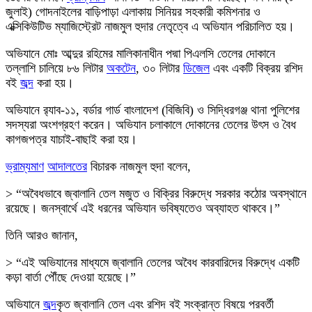
জুলাই) গোদনাইলের বাড়িপাড়া এলাকায় সিনিয়র সহকারী কমিশনার ও
এক্সিকিউটিভ ম্যাজিস্ট্রেট নাজমুল হুদার নেতৃত্বে এ অভিযান পরিচালিত হয়।
অভিযানে মোঃ আব্দুর রহিমের মালিকানাধীন পদ্মা পিএলসি তেলের দোকানে
তল্লাশি চালিয়ে ৮৬ লিটার
অকটেন
, ৩০ লিটার
ডিজেল
এবং একটি বিক্রয় রশিদ
বই
জব্দ
করা হয়।
অভিযানে র‍্যাব-১১, বর্ডার গার্ড বাংলাদেশ (বিজিবি) ও সিদ্ধিরগঞ্জ থানা পুলিশের
সদস্যরা অংশগ্রহণ করেন। অভিযান চলাকালে দোকানের তেলের উৎস ও বৈধ
কাগজপত্র যাচাই-বাছাই করা হয়।
ভ্রাম্যমাণ
আদালতের
বিচারক নাজমুল হুদা বলেন,
> “অবৈধভাবে জ্বালানি তেল মজুত ও বিক্রির বিরুদ্ধে সরকার কঠোর অবস্থানে
রয়েছে। জনস্বার্থে এই ধরনের অভিযান ভবিষ্যতেও অব্যাহত থাকবে।”
তিনি আরও জানান,
> “এই অভিযানের মাধ্যমে জ্বালানি তেলের অবৈধ কারবারিদের বিরুদ্ধে একটি
কড়া বার্তা পৌঁছে দেওয়া হয়েছে।”
অভিযানে
জব্দ
কৃত জ্বালানি তেল এবং রশিদ বই সংক্রান্ত বিষয়ে পরবর্তী