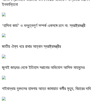
ইনফান্তিনো
‘হাসিনা কার্ড’ ও বন্ধুত্বপূর্ণ সম্পর্ক একসঙ্গে চলে না: স্বরাষ্ট্রমন্ত্রী
জাতীয় ঐক্য ধরে রাখার আহ্বান স্বরাষ্ট্রমন্ত্রীর
জুলাই জাদুঘর থেকে ইতিহাস সরানোর অভিযোগ আসিফ মাহমুদের
গাইবান্ধায় যুবদলের হামলায় আহত জামায়াত কর্মীর মৃত্যু, বিচারের দাবি