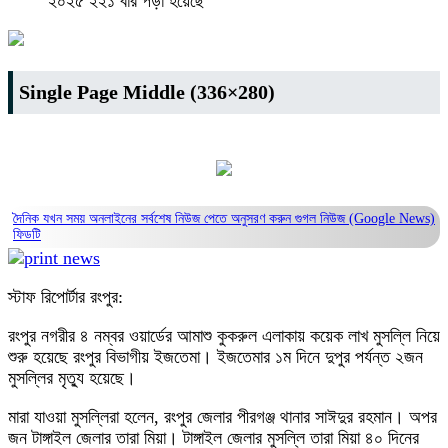
২০২৫
২২১ বার পড়া হয়েছে
Single Page Middle (336×280)
দৈনিক যখন সময় অনলাইনের সর্বশেষ নিউজ পেতে অনুসরণ করুন
গুগল নিউজ (Google News)
ফিডটি
স্টাফ রিপোর্টার রংপুর:
রংপুর নগরীর ৪ নম্বর ওয়ার্ডের আমাশু কুকরুল এলাকায় কয়েক লাখ মুসল্লি নিয়ে
শুরু হয়েছে রংপুর বিভাগীয় ইজতেমা। ইজতেমার ১ম দিনে দুপুর পর্যন্ত ২জন
মুসল্লির মৃত্যু হয়েছে।
মারা যাওয়া মুসল্লিরা হলেন, রংপুর জেলার পীরগঞ্জ থানার সাঈদুর রহমান। অপর
জন টাঙ্গাইল জেলার তারা মিয়া। টাঙ্গাইল জেলার মুসল্লি তারা মিয়া ৪০ দিনের