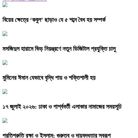
বিয়ের ক্ষেত্রে ‘কবুল’ ছাড়াও যে ৫ শব্দে বৈধ হয় সম্পর্ক
মসজিদুল হারামে ভিড় নিয়ন্ত্রণে নতুন ডিজিটাল প্রযুক্তি চালু
মুমিনের ঈমান যেভাবে বৃদ্ধি পায় ও শক্তিশালী হয়
১৭ জুলাই ২০২৬: ঢাকা ও পার্শ্ববর্তী এলাকার নামাজের সময়সূচি
প্রতিশ্রুতি রক্ষা ও ইসলাম: গুরুত্ব ও দায়বদ্ধতার স্বরূপ