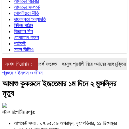
আমাদের পরিবার
আমাদের সম্পর্কে
গোপনীয়তা নীতি
দায়বদ্ধতা অব্যাহতি
নিউজ পাঠান
বিজ্ঞাপন দিন
যোগাযোগ করুন
শর্তাবলী
সকল ভিডিও
্বাভাস, নদীবন্দরে সতর্ক সংকেত
সংবাদ শিরোনাম :
হরমুজ প্রণালী নিয়ে ওমানের সঙ্গে চুক্তির দ্বারপ
প্রচ্ছদ /
ইসলাম ও জীবন
আমাশু কুকরুলে ইজতেমার ১ম দিনে ২ মুসল্লির
মৃত্যু
স্টাফ রিপোর্টার রংপুর:
আপডেট সময় : ০৭:০৫:২৬ অপরাহ্ন, বৃহস্পতিবার, ১১ ডিসেম্বর