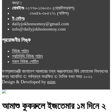
বগুড়া।
মোবাইলঃ
০১৭৭৬-১৩৬০৫০ (হোয়াটসঅ্যাপ)
০৯৬৪৯-৩৮৫২৭১ (অফিস)
ই-মেইলঃ
dailyjokhonsomoy@gmail.com
info@dailyjokhonsomoy.com
প্রয়োজনীয় লিঙ্ক
নিউজ পাঠান
প্রতিনিধি নিউজ পাঠান
সকল নিউজ পোর্টাল
গণপ্রজাতন্ত্রী বাংলাদেশ সরকারের তথ্য মন্ত্রনালয়ের বিধি মোতাবেক নিবন্ধনের
জন্য আবেদিত © সর্বস্বত্ব সংরক্ষিত © দৈনিক যখন সময় ২০২২
Design & Developed by
mim
আমাশু কুকরুলে ইজতেমার ১ম দিনে ২