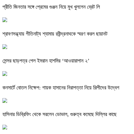
প্রীতি জিনতার সঙ্গে প্রেমের গুঞ্জন নিয়ে মুখ খুললেন ব্রেট লি
শ্রাবণসন্ধ্যায় গীতিনাট্য শ্যামায় রবীন্দ্রনাথকে স্মরণ করল ছায়ানট
সেন্সর ছাড়পত্র পেল ইমরান হাশমির ‘আওয়ারাপান ২’
কনসার্টে বোতল নিক্ষেপ: গায়ক হাসানের নিরাপত্তা নিয়ে শিল্পীদের উদ্বেগ
হাসিনার ডিব্রিফিং থেকে সরলেন ডোভাল, গুরুত্ব কমেছে দিল্লির কাছে