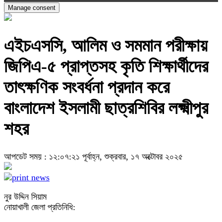
Manage consent
এইচএসসি, আলিম ও সমমান পরীক্ষায়
জিপিএ-৫ প্রাপ্তসহ কৃতি শিক্ষার্থীদের
তাৎক্ষণিক সংবর্ধনা প্রদান করে
বাংলাদেশ ইসলামী ছাত্রশিবির লক্ষ্মীপুর
শহর
আপডেট সময় : ১২:০৭:২১ পূর্বাহ্ন, শুক্রবার, ১৭ অক্টোবর ২০২৫
নুর উদ্দিন সিয়াম
নোয়াখালী জেলা প্রতিনিধি: