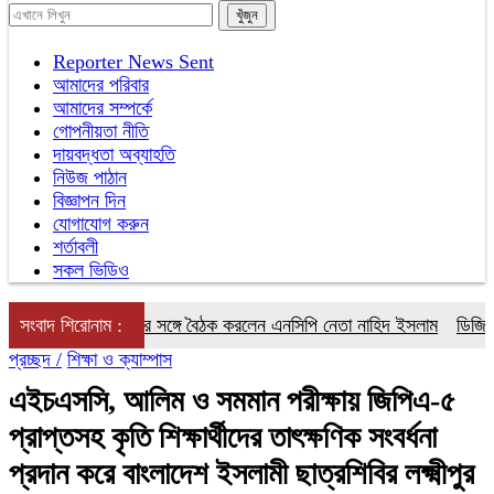
Reporter News Sent
আমাদের পরিবার
আমাদের সম্পর্কে
গোপনীয়তা নীতি
দায়বদ্ধতা অব্যাহতি
নিউজ পাঠান
বিজ্ঞাপন দিন
যোগাযোগ করুন
শর্তাবলী
সকল ভিডিও
 হাইকমিশনারের সঙ্গে বৈঠক করলেন এনসিপি নেতা নাহিদ ইসলাম
সংবাদ শিরোনাম :
ডিজিটাল সিডিতে
প্রচ্ছদ /
শিক্ষা ও ক্যাম্পাস
এইচএসসি, আলিম ও সমমান পরীক্ষায় জিপিএ-৫
প্রাপ্তসহ কৃতি শিক্ষার্থীদের তাৎক্ষণিক সংবর্ধনা
প্রদান করে বাংলাদেশ ইসলামী ছাত্রশিবির লক্ষ্মীপুর