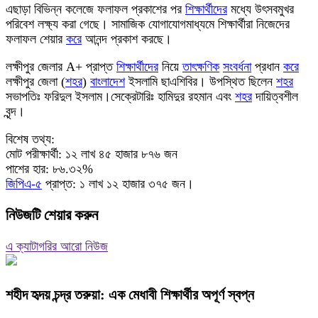
এছাড়া বিভিন্ন কলেজে ফলাফল প্রকাশের পর
শিক্ষার্থীদের
মধ্যে উৎসবমুখর
পরিবেশ লক্ষ্য করা গেছে। সামাজিক যোগাযোগমাধ্যমে শিক্ষার্থীরা নিজেদের
ফলাফল শেয়ার
করে
আনন্দ প্রকাশ করছে।
লক্ষীপুর জেলার A+ প্রাপ্ত
শিক্ষার্থীদের
নিয়ে
তাৎক্ষণিক
সংবর্ধনা
প্রধান
করে
লক্ষীপুর জেলা (
শহর
)
বাংলাদেশ
ইসলামি ছাএশিবির। উপস্থিত ছিলেন
শহর
সভাপতিঃ ফরিদুল ইসলাম।সেক্রেটারিঃ হামিদুর রহমান এবং
শহর
দায়িত্বশীল
বৃন্দ।
বিশেষ তথ্য:
মোট পরীক্ষার্থী: ১২ লাখ ৪৫ হাজার ৮৭৬ জন
পাশের হার: ৮৬.৩২%
জিপিএ-৫
প্রাপ্ত: ১ লাখ ১২ হাজার ৩৭৫ জন।
নিউজটি শেয়ার করুন
এ ক্যাটাগরির আরো নিউজ
শহীদ হৃদয় চন্দ্র তরুয়া: এক মেধাবী শিক্ষার্থীর অপূর্ণ স্বপ্ন