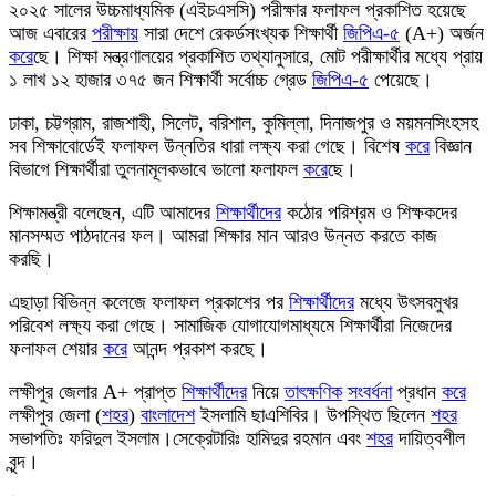
২০২৫ সালের উচ্চমাধ্যমিক (এইচএসসি) পরীক্ষার ফলাফল প্রকাশিত হয়েছে
আজ এবারের
পরীক্ষায়
সারা দেশে রেকর্ডসংখ্যক শিক্ষার্থী
জিপিএ-৫
(A+) অর্জন
করে
ছে। শিক্ষা মন্ত্রণালয়ের প্রকাশিত তথ্যানুসারে, মোট পরীক্ষার্থীর মধ্যে প্রায়
১ লাখ ১২ হাজার ৩৭৫ জন শিক্ষার্থী সর্বোচ্চ গ্রেড
জিপিএ-৫
পেয়েছে।
ঢাকা, চট্টগ্রাম, রাজশাহী, সিলেট, বরিশাল, কুমিল্লা, দিনাজপুর ও ময়মনসিংহসহ
সব শিক্ষাবোর্ডেই ফলাফল উন্নতির ধারা লক্ষ্য করা গেছে। বিশেষ
করে
বিজ্ঞান
বিভাগে শিক্ষার্থীরা তুলনামূলকভাবে ভালো ফলাফল
করে
ছে।
শিক্ষামন্ত্রী বলেছেন, এটি আমাদের
শিক্ষার্থীদের
কঠোর পরিশ্রম ও শিক্ষকদের
মানসম্মত পাঠদানের ফল। আমরা শিক্ষার মান আরও উন্নত করতে কাজ
করছি।
এছাড়া বিভিন্ন কলেজে ফলাফল প্রকাশের পর
শিক্ষার্থীদের
মধ্যে উৎসবমুখর
পরিবেশ লক্ষ্য করা গেছে। সামাজিক যোগাযোগমাধ্যমে শিক্ষার্থীরা নিজেদের
ফলাফল শেয়ার
করে
আনন্দ প্রকাশ করছে।
লক্ষীপুর জেলার A+ প্রাপ্ত
শিক্ষার্থীদের
নিয়ে
তাৎক্ষণিক
সংবর্ধনা
প্রধান
করে
লক্ষীপুর জেলা (
শহর
)
বাংলাদেশ
ইসলামি ছাএশিবির। উপস্থিত ছিলেন
শহর
সভাপতিঃ ফরিদুল ইসলাম।সেক্রেটারিঃ হামিদুর রহমান এবং
শহর
দায়িত্বশীল
বৃন্দ।