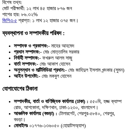
বিশেষ তথ্য:
মোট পরীক্ষার্থী: ১২ লাখ ৪৫ হাজার ৮৭৬ জন
পাশের হার: ৮৬.৩২%
জিপিএ-৫
প্রাপ্ত: ১ লাখ ১২ হাজার ৩৭৫ জন।
ব্যবস্থাপনা ও সম্পাদকীয় পরিষদ :
সম্পাদক ও প্রকাশক:-
মাহের আহমেদ
প্রধান সম্পাদক:-
মোঃ মোত্তালিব সরকার
নির্বাহী সম্পাদক:-
ফখরুল আলম সাজু
বার্তা সম্পাদক:-
মোঃ আকাশ হোসেন
অনুসন্ধান ও মাল্টিমিডিয়া প্রধান:-
মোঃ জাহিদুল ইসলাম খন্দকার (সুমন)
আইন উপদেষ্টা:-
মোঃ মকবুল হোসেন
যোগাযোগের ঠিকানা
সম্পাদকীয়, বার্তা ও বাণিজ্যিক কার্যালয় (ঢাকা) :
৫৫০বি, হজ্জ ক্যাম্প
রোড, আশকোনা, দক্ষিণখান, ঢাকা-১২৩০, বাংলাদেশ।
আঞ্চলিক কার্যালয় (বগুড়া) :
টোলারগেট, শেরপুর-৫৮৪০, শেরপুর,
বগুড়া।
মোবাইলঃ
০১৭৭৬-১৩৬০৫০ (হোয়াটসঅ্যাপ)