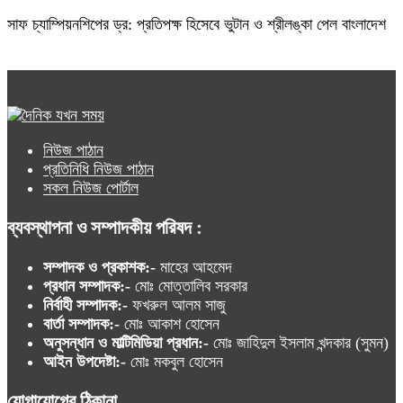
সাফ চ্যাম্পিয়নশিপের ড্র: প্রতিপক্ষ হিসেবে ভুটান ও শ্রীলঙ্কা পেল বাংলাদেশ
নিউজ পাঠান
প্রতিনিধি নিউজ পাঠান
সকল নিউজ পোর্টাল
ব্যবস্থাপনা ও সম্পাদকীয় পরিষদ :
সম্পাদক ও প্রকাশক:-
মাহের আহমেদ
প্রধান সম্পাদক:-
মোঃ মোত্তালিব সরকার
নির্বাহী সম্পাদক:-
ফখরুল আলম সাজু
বার্তা সম্পাদক:-
মোঃ আকাশ হোসেন
অনুসন্ধান ও মাল্টিমিডিয়া প্রধান:-
মোঃ জাহিদুল ইসলাম খন্দকার (সুমন)
আইন উপদেষ্টা:-
মোঃ মকবুল হোসেন
যোগাযোগের ঠিকানা