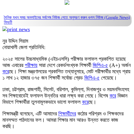
দৈনিক যখন সময় অনলাইনের সর্বশেষ নিউজ পেতে অনুসরণ করুন
গুগল নিউজ (Google News)
ফিডটি
নুর উদ্দিন সিয়াম
নোয়াখালী জেলা প্রতিনিধি:
২০২৫ সালের উচ্চমাধ্যমিক (এইচএসসি) পরীক্ষার ফলাফল প্রকাশিত হয়েছে
আজ এবারের
পরীক্ষায়
সারা দেশে রেকর্ডসংখ্যক শিক্ষার্থী
জিপিএ-৫
(A+) অর্জন
করে
ছে। শিক্ষা মন্ত্রণালয়ের প্রকাশিত তথ্যানুসারে, মোট পরীক্ষার্থীর মধ্যে প্রায়
১ লাখ ১২ হাজার ৩৭৫ জন শিক্ষার্থী সর্বোচ্চ গ্রেড
জিপিএ-৫
পেয়েছে।
ঢাকা, চট্টগ্রাম, রাজশাহী, সিলেট, বরিশাল, কুমিল্লা, দিনাজপুর ও ময়মনসিংহসহ
সব শিক্ষাবোর্ডেই ফলাফল উন্নতির ধারা লক্ষ্য করা গেছে। বিশেষ
করে
বিজ্ঞান
বিভাগে শিক্ষার্থীরা তুলনামূলকভাবে ভালো ফলাফল
করে
ছে।
শিক্ষামন্ত্রী বলেছেন, এটি আমাদের
শিক্ষার্থীদের
কঠোর পরিশ্রম ও শিক্ষকদের
মানসম্মত পাঠদানের ফল। আমরা শিক্ষার মান আরও উন্নত করতে কাজ
করছি।