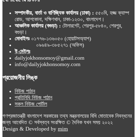
সম্পাদকীয়, বার্তা ও বাণিজ্যিক কার্যালয় (ঢাকা) :
৫৫০বি, হজ্জ ক্যাম্প
রোড, আশকোনা, দক্ষিণখান, ঢাকা-১২৩০, বাংলাদেশ।
আঞ্চলিক কার্যালয় (বগুড়া) :
টোলারগেট, শেরপুর-৫৮৪০, শেরপুর,
বগুড়া।
মোবাইলঃ
০১৭৭৬-১৩৬০৫০ (হোয়াটসঅ্যাপ)
০৯৬৪৯-৩৮৫২৭১ (অফিস)
ই-মেইলঃ
dailyjokhonsomoy@gmail.com
info@dailyjokhonsomoy.com
প্রয়োজনীয় লিঙ্ক
নিউজ পাঠান
প্রতিনিধি নিউজ পাঠান
সকল নিউজ পোর্টাল
গণপ্রজাতন্ত্রী বাংলাদেশ সরকারের তথ্য মন্ত্রনালয়ের বিধি মোতাবেক নিবন্ধনের
জন্য আবেদিত © সর্বস্বত্ব সংরক্ষিত © দৈনিক যখন সময় ২০২২
Design & Developed by
mim