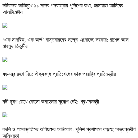
সচিবালয় অভিমুখে ১১ দলের পদযাত্রায় পুলিশের বাধা, জামায়াত আমিরের
আলটিমেটাম
‘এক নাগরিক, এক কার্ড’ বাস্তবায়নের লক্ষ্যে এগোচ্ছে সরকার: রাশেদ আল
মাহমুদ তিতুমীর
ষড়যন্ত্র রুখে দিতে ঐক্যবদ্ধ প্রতিরোধের ডাক পররাষ্ট্র প্রতিমন্ত্রীর
নদী দূষণ রোধে কোনো অবহেলার সুযোগ নেই: প্রধানমন্ত্রী
বদলি ও পদোন্নতিতে অনিয়মের অভিযোগ: পুলিশ প্রশাসনে বাড়ছে অভ্যন্তরীণ
অস্থিরতা