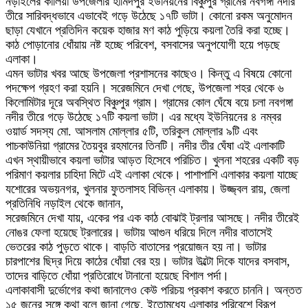
নড়াইলের কালিয়া উপজেলার হামিদপুর ইউনিয়নের বিঞ্চুপুর গ্রামের নবগঙ্গা নদীর
তীরে সারিবদ্ধভাবে এভাবেই গড়ে উঠেছে ১৭টি ভাটা। কোনো রকম অনুমোদন
ছাড়া যেখানে প্রতিদিন কয়েক হাজার মণ কাঠ পুড়িয়ে কয়লা তৈরি করা হচ্ছে।
কাঠ পোড়ানোর ধোঁয়ায় নষ্ট হচ্ছে পরিবেশ, বসবাসের অনুপযোগী হয়ে পড়ছে
এলাকা।
এমন ভাটার খবর আছে উপজেলা প্রশাসনের কাছেও। কিন্তু এ বিষয়ে কোনো
পদক্ষেপ গ্রহণ করা হয়নি। সরেজমিনে দেখা গেছে, উপজেলা শহর থেকে ৬
কিলোমিটার দূরে অবস্থিত বিঞ্চুপুর গ্রাম। গ্রামের কোল ঘেঁষে বয়ে চলা নবগঙ্গা
নদীর তীরে গড়ে উঠেছে ১৭টি কয়লা ভাটা। এর মধ্যে ইউনিয়নের ৪ নম্বর
ওয়ার্ড সদস্য মো. আসলাম মোল্লার ৫টি, তরিকুল মোল্লার ৯টি এবং
পাচকাউনিয়া গ্রামের তৈয়বুর রহমানের তিনটি। নদীর তীর ঘেঁষা এই এলাকাটি
এখন স্থায়ীভাবে কয়লা ভাটার আড়ত হিসেবে পরিচিত। খুলনা শহরের একটি বড়
পরিমাণ কয়লার চাহিদা মিটে এই এলাকা থেকে। পাশাপাশি এলাকার কয়লা যাচ্ছে
যশোরের অভয়নগর, খুলনার ফুতলাসহ বিভিন্ন এলাকায়। উজ্জ্বল রায়, জেলা
প্রতিনিধি নড়াইল থেকে জানান,
সরেজমিনে দেখা যায়, একের পর এক কাঠ বোঝাই ট্রলার আসছে। নদীর তীরেই
নোঙর ফেলা হয়েছে ট্রলারের। ভাটায় আগুন ধরিয়ে দিলে নদীর বাতাসেই
ভেতরের কাঠ পুড়তে থাকে। বাড়তি বাতাসের প্রয়োজন হয় না। ভাটার
চারপাশের ছিদ্র দিয়ে কাঠের ধোঁয়া বের হয়। ভাটার উল্টো দিকে যাদের বসবাস,
তাদের বাড়িতে ধোঁয়া প্রতিরোধে টানানো হয়েছে বিশাল পর্দা।
এলাকাবাসী দুর্ভোগের কথা জানালেও কেউ পরিচয় প্রকাশ করতে চাননি। অন্তত
১৫ জনের সঙ্গে কথা বলে জানা গেছে, ইতোমধ্যে এলাকার পরিবেশে বিরূপ