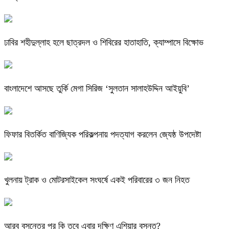
ঢাবির শহীদুল্লাহ হলে ছাত্রদল ও শিবিরের হাতাহাতি, ক্যাম্পাসে বিক্ষোভ
বাংলাদেশে আসছে তুর্কি মেগা সিরিজ ‘সুলতান সালাহউদ্দিন আইয়ুবি’
ফিফার বিতর্কিত বাণিজ্যিক পরিকল্পনায় পদত্যাগ করলেন জ্যেষ্ঠ উপদেষ্টা
খুলনায় ট্রাক ও মোটরসাইকেল সংঘর্ষে একই পরিবারের ৩ জন নিহত
আরব বসন্তের পর কি তবে এবার দক্ষিণ এশিয়ার বসন্ত?