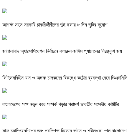
আগস্ট মাসে সরকারি চাকরিজীবীদের দুই দফায় ৮ দিন ছুটির সুযোগ
জালালাবাদ অ্যাসোসিয়েশন নির্বাচনে কামরুল-জসিম প্যানেলের নিরঙ্কুশ জয়
ফিটনেসবিহীন যান ও অদক্ষ চালকদের বিরুদ্ধে কঠোর ব্যবস্থা নেবে ডিএনসিসি
বাংলাদেশের সঙ্গে নতুন করে সম্পর্ক গড়ার পরামর্শ ভারতীয় সংসদীয় কমিটির
সাফ চ্যাম্পিয়নশিপের ড্র: প্রতিপক্ষ হিসেবে ভুটান ও শ্রীলঙ্কা পেল বাংলাদেশ