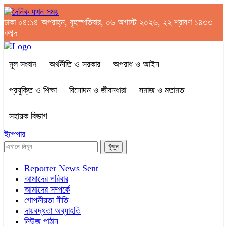
ঢাকা
০৪:১৪ অপরাহ্ন, বৃহস্পতিবার, ০৬ অগাস্ট ২০২৬, ২২ শ্রাবণ ১৪৩৩
বঙ্গাব্দ
মূল সংবাদ
অর্থনীতি ও সরকার
অপরাধ ও আইন
প্রযুক্তি ও শিক্ষা
বিনোদন ও জীবনধারা
সমাজ ও মতামত
সহায়ক বিভাগ
ইপেপার
Reporter News Sent
আমাদের পরিবার
আমাদের সম্পর্কে
গোপনীয়তা নীতি
দায়বদ্ধতা অব্যাহতি
নিউজ পাঠান