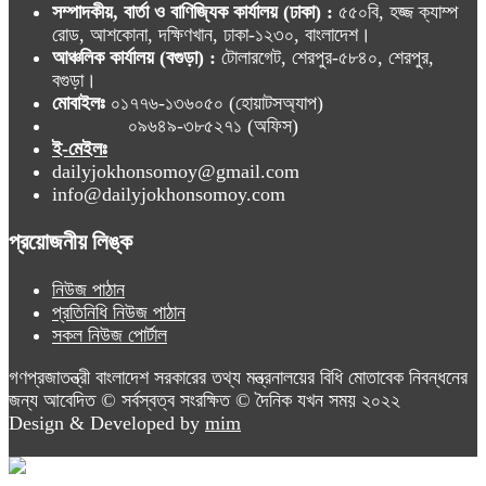
সম্পাদকীয়, বার্তা ও বাণিজ্যিক কার্যালয় (ঢাকা) :
৫৫০বি, হজ্জ ক্যাম্প
রোড, আশকোনা, দক্ষিণখান, ঢাকা-১২৩০, বাংলাদেশ।
আঞ্চলিক কার্যালয় (বগুড়া) :
টোলারগেট, শেরপুর-৫৮৪০, শেরপুর,
বগুড়া।
মোবাইলঃ
০১৭৭৬-১৩৬০৫০ (হোয়াটসঅ্যাপ)
০৯৬৪৯-৩৮৫২৭১ (অফিস)
ই-মেইলঃ
dailyjokhonsomoy@gmail.com
info@dailyjokhonsomoy.com
প্রয়োজনীয় লিঙ্ক
নিউজ পাঠান
প্রতিনিধি নিউজ পাঠান
সকল নিউজ পোর্টাল
গণপ্রজাতন্ত্রী বাংলাদেশ সরকারের তথ্য মন্ত্রনালয়ের বিধি মোতাবেক নিবন্ধনের
জন্য আবেদিত © সর্বস্বত্ব সংরক্ষিত © দৈনিক যখন সময় ২০২২
Design & Developed by
mim