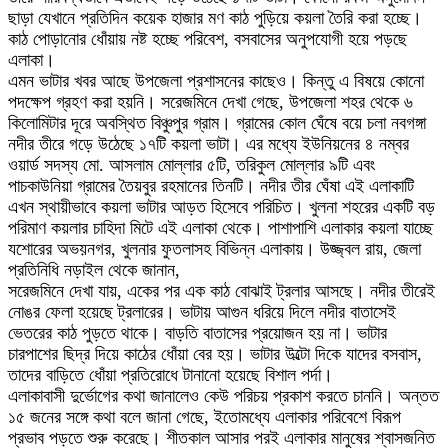
ছাড়া যেখানে প্রতিদিন কয়েক হাজার মণ কাঠ পুড়িয়ে কয়লা তৈরি করা হচ্ছে।
কাঠ পোড়ানোর ধোঁয়ায় নষ্ট হচ্ছে পরিবেশ, বসবাসের অনুপযোগী হয়ে পড়ছে
এলাকা।
এমন ভাটার খবর আছে উপজেলা প্রশাসনের কাছেও। কিন্তু এ বিষয়ে কোনো
পদক্ষেপ গ্রহণ করা হয়নি। সরেজমিনে দেখা গেছে, উপজেলা শহর থেকে ৬
কিলোমিটার দূরে অবস্থিত বিঞ্চুপুর গ্রাম। গ্রামের কোল ঘেঁষে বয়ে চলা নবগঙ্গা
নদীর তীরে গড়ে উঠেছে ১৭টি কয়লা ভাটা। এর মধ্যে ইউনিয়নের ৪ নম্বর
ওয়ার্ড সদস্য মো. আসলাম মোল্লার ৫টি, তরিকুল মোল্লার ৯টি এবং
পাচকাউনিয়া গ্রামের তৈয়বুর রহমানের তিনটি। নদীর তীর ঘেঁষা এই এলাকাটি
এখন স্থায়ীভাবে কয়লা ভাটার আড়ত হিসেবে পরিচিত। খুলনা শহরের একটি বড়
পরিমাণ কয়লার চাহিদা মিটে এই এলাকা থেকে। পাশাপাশি এলাকার কয়লা যাচ্ছে
যশোরের অভয়নগর, খুলনার ফুতলাসহ বিভিন্ন এলাকায়। উজ্জ্বল রায়, জেলা
প্রতিনিধি নড়াইল থেকে জানান,
সরেজমিনে দেখা যায়, একের পর এক কাঠ বোঝাই ট্রলার আসছে। নদীর তীরেই
নোঙর ফেলা হয়েছে ট্রলারের। ভাটায় আগুন ধরিয়ে দিলে নদীর বাতাসেই
ভেতরের কাঠ পুড়তে থাকে। বাড়তি বাতাসের প্রয়োজন হয় না। ভাটার
চারপাশের ছিদ্র দিয়ে কাঠের ধোঁয়া বের হয়। ভাটার উল্টো দিকে যাদের বসবাস,
তাদের বাড়িতে ধোঁয়া প্রতিরোধে টানানো হয়েছে বিশাল পর্দা।
এলাকাবাসী দুর্ভোগের কথা জানালেও কেউ পরিচয় প্রকাশ করতে চাননি। অন্তত
১৫ জনের সঙ্গে কথা বলে জানা গেছে, ইতোমধ্যে এলাকার পরিবেশে বিরূপ
প্রভাব পড়তে শুরু করেছে। শীতকাল আসার পরই এলাকার মানুষের শ্বাসজনিত