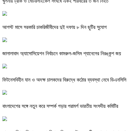
খুলনায় ট্রাক ও মোটরসাইকেল সংঘর্ষে একই পরিবারের ৩ জন নিহত
আগস্ট মাসে সরকারি চাকরিজীবীদের দুই দফায় ৮ দিন ছুটির সুযোগ
জালালাবাদ অ্যাসোসিয়েশন নির্বাচনে কামরুল-জসিম প্যানেলের নিরঙ্কুশ জয়
ফিটনেসবিহীন যান ও অদক্ষ চালকদের বিরুদ্ধে কঠোর ব্যবস্থা নেবে ডিএনসিসি
বাংলাদেশের সঙ্গে নতুন করে সম্পর্ক গড়ার পরামর্শ ভারতীয় সংসদীয় কমিটির