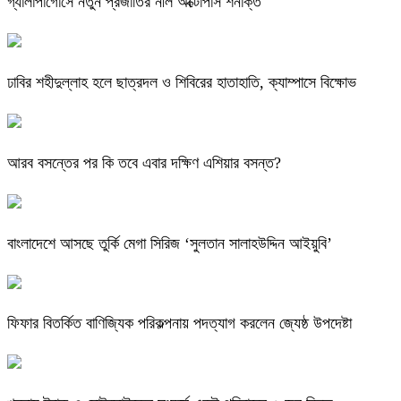
গ্যালাপাগোসে নতুন প্রজাতির নীল অক্টোপাস শনাক্ত
ঢাবির শহীদুল্লাহ হলে ছাত্রদল ও শিবিরের হাতাহাতি, ক্যাম্পাসে বিক্ষোভ
আরব বসন্তের পর কি তবে এবার দক্ষিণ এশিয়ার বসন্ত?
বাংলাদেশে আসছে তুর্কি মেগা সিরিজ ‘সুলতান সালাহউদ্দিন আইয়ুবি’
ফিফার বিতর্কিত বাণিজ্যিক পরিকল্পনায় পদত্যাগ করলেন জ্যেষ্ঠ উপদেষ্টা