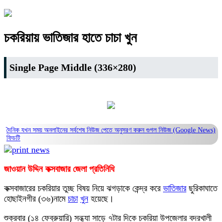
চকরিয়ায় ভাতিজার হাতে চাচা খুন
Single Page Middle (336×280)
দৈনিক যখন সময় অনলাইনের সর্বশেষ নিউজ পেতে অনুসরণ করুন
গুগল নিউজ (Google News)
ফিডটি
জাওয়ান উদ্দিন কক্সবাজার জেলা প্রতিনিধি
কক্সবাজারের চকরিয়ার তুচ্ছ বিষয় নিয়ে ঝগড়াকে কেন্দ্র করে
ভাতিজার
ছুরিকাঘাতে
হোছাইনগীর (৩৬)নামে
চাচা
খুন
হয়েছে।
শুক্রবার (১৪ ফেব্রুয়ারি) সন্ধ্যা সাড়ে ৭টার দিকে চকরিয়া উপজেলার বদরখালী