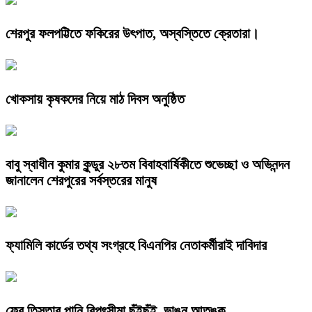
শেরপুর ফলপট্টিতে ফকিরের উৎপাত, অস্বস্তিতে ক্রেতারা।
খোকসায় কৃষকদের নিয়ে মাঠ দিবস অনুষ্ঠিত
বাবু স্বাধীন কুমার কুন্ডুর ২৮তম বিবাহবার্ষিকীতে শুভেচ্ছা ও অভিনন্দন
জানালেন শেরপুরের সর্বস্তরের মানুষ
ফ্যামিলি কার্ডের তথ্য সংগ্রহে বিএনপির নেতাকর্মীরাই দাবিদার
ফের তিস্তার পানি বিপৎসীমা ছুঁইছুঁই, ভাঙন আতঙ্ক