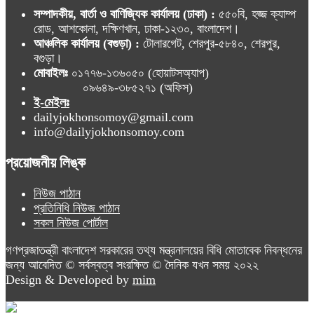
সম্পাদকীয়, বার্তা ও বাণিজ্যিক কার্যালয় (ঢাকা) :
৫৫০বি, হজ্জ ক্যাম্প
রোড, আশকোনা, দক্ষিণখান, ঢাকা-১২৩০, বাংলাদেশ।
আঞ্চলিক কার্যালয় (বগুড়া) :
টোলারগেট, শেরপুর-৫৮৪০, শেরপুর,
বগুড়া।
মোবাইলঃ
০১৭৭৬-১৩৬০৫০ (হোয়াটসঅ্যাপ)
০৯৬৪৯-৩৮৫২৭১ (অফিস)
ই-মেইলঃ
dailyjokhonsomoy@gmail.com
info@dailyjokhonsomoy.com
প্রয়োজনীয় লিঙ্ক
নিউজ পাঠান
প্রতিনিধি নিউজ পাঠান
সকল নিউজ পোর্টাল
গণপ্রজাতন্ত্রী বাংলাদেশ সরকারের তথ্য মন্ত্রনালয়ের বিধি মোতাবেক নিবন্ধনের
জন্য আবেদিত © সর্বস্বত্ব সংরক্ষিত © দৈনিক যখন সময় ২০২২
Design & Developed by
mim