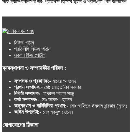
সাফ চ্যাম্পিয়নশিপের ড্র: প্রতিপক্ষ হিসেবে ভুটান ও শ্রীলঙ্কা পেল বাংলাদেশ
নিউজ পাঠান
প্রতিনিধি নিউজ পাঠান
সকল নিউজ পোর্টাল
ব্যবস্থাপনা ও সম্পাদকীয় পরিষদ :
সম্পাদক ও প্রকাশক:-
মাহের আহমেদ
প্রধান সম্পাদক:-
মোঃ মোত্তালিব সরকার
নির্বাহী সম্পাদক:-
ফখরুল আলম সাজু
বার্তা সম্পাদক:-
মোঃ আকাশ হোসেন
অনুসন্ধান ও মাল্টিমিডিয়া প্রধান:-
মোঃ জাহিদুল ইসলাম খন্দকার (সুমন)
আইন উপদেষ্টা:-
মোঃ মকবুল হোসেন
যোগাযোগের ঠিকানা