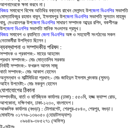
আপনাদেরকে ক্ষমা করবে না।
বিজয়
সমাবেশে বিশেষ অতিথির বক্তব্য রাখেন মেলান্দহ উপ
জেলা
বিএনপির
সভাপতি
মোস্তাফিজুর রহমান বাবুল, ইসলামপুর উপ
জেলা
বিএনপির
সভাপতি সুলতান মাহমুদ
বাবু, দেওয়ানগঞ্জ উপ
জেলা
বিএনপির
সাধারণ সম্পাদক আব্দুর রশিদ, বকশীগঞ্জ
উপ
জেলা
বিএনপির
সভাপতি মানিক সওদাগর প্রমুখ।
বিজয়
সমাবেশ ও র‍্যালিতে
জেলা
বিএনপির
অঙ্গ ও সহযোগী সংগঠনের সকল
নেতাকর্মীরা উপস্থিত ছিলেন।
ব্যবস্থাপনা ও সম্পাদকীয় পরিষদ :
সম্পাদক ও প্রকাশক:-
মাহের আহমেদ
প্রধান সম্পাদক:-
মোঃ মোত্তালিব সরকার
নির্বাহী সম্পাদক:-
ফখরুল আলম সাজু
বার্তা সম্পাদক:-
মোঃ আকাশ হোসেন
অনুসন্ধান ও মাল্টিমিডিয়া প্রধান:-
মোঃ জাহিদুল ইসলাম খন্দকার (সুমন)
আইন উপদেষ্টা:-
মোঃ মকবুল হোসেন
যোগাযোগের ঠিকানা
সম্পাদকীয়, বার্তা ও বাণিজ্যিক কার্যালয় (ঢাকা) :
৫৫০বি, হজ্জ ক্যাম্প রোড,
আশকোনা, দক্ষিণখান, ঢাকা-১২৩০, বাংলাদেশ।
আঞ্চলিক কার্যালয় (বগুড়া) :
টোলারগেট, শেরপুর-৫৮৪০, শেরপুর, বগুড়া।
মোবাইলঃ
০১৭৭৬-১৩৬০৫০ (হোয়াটসঅ্যাপ)
০৯৬৪৯-৩৮৫২৭১ (অফিস)
ই-মেইলঃ