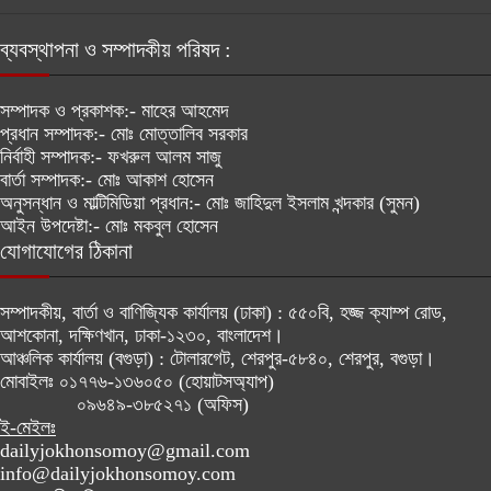
ব্যবস্থাপনা ও সম্পাদকীয় পরিষদ :
সম্পাদক ও প্রকাশক:-
মাহের আহমেদ
প্রধান সম্পাদক:-
মোঃ মোত্তালিব সরকার
নির্বাহী সম্পাদক:-
ফখরুল আলম সাজু
বার্তা সম্পাদক:-
মোঃ আকাশ হোসেন
অনুসন্ধান ও মাল্টিমিডিয়া প্রধান:-
মোঃ জাহিদুল ইসলাম খন্দকার (সুমন)
আইন উপদেষ্টা:-
মোঃ মকবুল হোসেন
যোগাযোগের ঠিকানা
সম্পাদকীয়, বার্তা ও বাণিজ্যিক কার্যালয় (ঢাকা) :
৫৫০বি, হজ্জ ক্যাম্প রোড,
আশকোনা, দক্ষিণখান, ঢাকা-১২৩০, বাংলাদেশ।
আঞ্চলিক কার্যালয় (বগুড়া) :
টোলারগেট, শেরপুর-৫৮৪০, শেরপুর, বগুড়া।
মোবাইলঃ
০১৭৭৬-১৩৬০৫০ (হোয়াটসঅ্যাপ)
০৯৬৪৯-৩৮৫২৭১ (অফিস)
ই-মেইলঃ
dailyjokhonsomoy@gmail.com
info@dailyjokhonsomoy.com