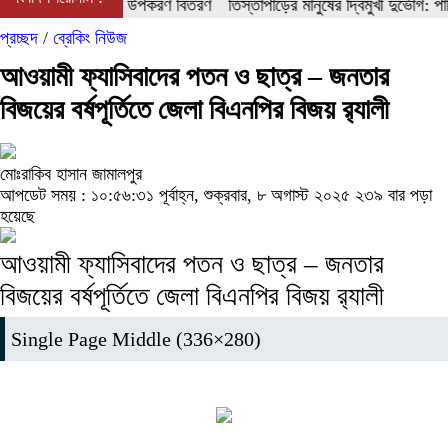
গাছের চারা ও শিক্ষা উপকরণ বিতরণ
তিস্তাপাড়ের মানুষের দ্বিমুখী দুর্ভোগ: পানি
প্রচ্ছদ /
ব্রেকিং নিউজ
আওয়ামী ফ্যাসিবাদের পতন ও ছাত্র – জনতার
বিজয়ের বর্ষপূর্তিতে জেলা বিএনপির বিজয় র‍্যালী
মোঃরাকিব হাসান জামালপুর
আপডেট সময় : ১০:৫৬:৩১ পূর্বাহ্ন, শুক্রবার, ৮ অগাস্ট ২০২৫
২৩৯ বার পড়া
হয়েছে
আওয়ামী ফ্যাসিবাদের পতন ও ছাত্র – জনতার
বিজয়ের বর্ষপূর্তিতে জেলা বিএনপির বিজয় র‍্যালী
Single Page Middle (336×280)