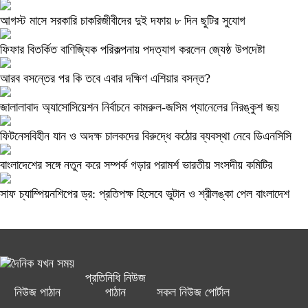
আগস্ট মাসে সরকারি চাকরিজীবীদের দুই দফায় ৮ দিন ছুটির সুযোগ
ফিফার বিতর্কিত বাণিজ্যিক পরিকল্পনায় পদত্যাগ করলেন জ্যেষ্ঠ উপদেষ্টা
আরব বসন্তের পর কি তবে এবার দক্ষিণ এশিয়ার বসন্ত?
জালালাবাদ অ্যাসোসিয়েশন নির্বাচনে কামরুল-জসিম প্যানেলের নিরঙ্কুশ জয়
ফিটনেসবিহীন যান ও অদক্ষ চালকদের বিরুদ্ধে কঠোর ব্যবস্থা নেবে ডিএনসিসি
বাংলাদেশের সঙ্গে নতুন করে সম্পর্ক গড়ার পরামর্শ ভারতীয় সংসদীয় কমিটির
সাফ চ্যাম্পিয়নশিপের ড্র: প্রতিপক্ষ হিসেবে ভুটান ও শ্রীলঙ্কা পেল বাংলাদেশ
প্রতিনিধি নিউজ
নিউজ পাঠান
পাঠান
সকল নিউজ পোর্টাল