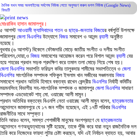
দৈনিক যখন সময় অনলাইনের সর্বশেষ নিউজ পেতে অনুসরণ করুন
গুগল নিউজ (Google News)
ফিডটি
মোঃরাকিব হাসান জামালপুর।
৫ আগস্ট
আওয়ামী
ফ্যাসিবাদের
পতন
ও
ছাত্র
–
জনতার
বিজয়
ের বর্ষপূর্তি উপলক্ষে
জামালপুর
জেলা
বিএনপির
উদ্যোগে
বিজয়
সমাবেশ ও আনন্দ
র‍্যালী
অনুষ্ঠিত
হয়েছে।
বুধবার (৬ আগস্ট) বিকেলে ফৌজদারি মোড়ে জাতীয় সংগীত ও দলীয় সংগীত
পরিবেশন,দোয়া,ও
বিজয়
সমাবেশের আয়োজন করেন পরে বিশাল আনন্দ
র‍্যালী
বের
হয়ে শহরের প্রধান সড়ক প্রদক্ষিণ করে তমাল তলা মোড়ে গিয়ে শেষ হয়।
জেলা
বিএনপির
সভাপতি ফরিদুল কবির তালুকদার শামীমের সভাপতিত্বে ও
জেলা
বিএনপির
সাংগঠনিক সম্পাদক শফিকুল ইসলাম খান সজীবের সঞ্চালনায়
বিজয়
সমাবেশে প্রধান অতিথি হিসাবে বক্তব্য রাখেন কেন্দ্রীয়
বিএনপির
নির্বাহী কমিটির
ময়মনসিংহ বিভাগীয় সহ-সাংগঠনিক সম্পাদক ও জামালপুর
জেলা
বিএনপির
সাধারণ
সম্পাদক এডভোকেট শাহ্ মো. ওয়ারেছ আলী মামুন।
প্রধান অতিথির বক্তব্যে বিএনপি নেতা ওয়ারেছ আলী মামুন বলেন,
ছাত্র
জনতার
আন্দোলনে জামালপুরে যে ১৭ জন শহীদ হয়েছেন, এই ১৭টি পরিবার
বিএনপির
রাজনীতির সাথে সম্পৃক্ত।
তিনি আরও বলেন, সমস্ত পেশাজীবী মানুষের অংশগ্রহণে যে
ছাত্র
জনতার
আন্দোলনে গণঅভ্যুত্থানের সৃষ্টি হয়েছে, তাকে পুঁজি করে যারা নতুন রাজনৈতিক দল
তৈরি করে নিজেদের ফায়দা লুটার চেষ্টা করছেন, যদি এই নির্বাচন ব্যাহত হয়, আবার