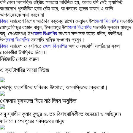
যদি কোন অপশক্তি রাষ্ট্রীয় ক্ষমতায় অধিষ্ঠিত হয়, আবার যদি সেই ফ্যাসিস্ট
বাংলাদেশে পুনর্জীবিত হবার চেষ্টা করে, আপনাদের ভুলের কারণে এ জাতি
আপনাদেরকে ক্ষমা করবে না।
বিজয়
সমাবেশে বিশেষ অতিথির বক্তব্য রাখেন মেলান্দহ উপ
জেলা
বিএনপির
সভাপতি
মোস্তাফিজুর রহমান বাবুল, ইসলামপুর উপ
জেলা
বিএনপির
সভাপতি সুলতান মাহমুদ
বাবু, দেওয়ানগঞ্জ উপ
জেলা
বিএনপির
সাধারণ সম্পাদক আব্দুর রশিদ, বকশীগঞ্জ
উপ
জেলা
বিএনপির
সভাপতি মানিক সওদাগর প্রমুখ।
বিজয়
সমাবেশ ও র‍্যালিতে
জেলা
বিএনপির
অঙ্গ ও সহযোগী সংগঠনের সকল
নেতাকর্মীরা উপস্থিত ছিলেন।
নিউজটি শেয়ার করুন
এ ক্যাটাগরির আরো নিউজ
শেরপুর ফলপট্টিতে ফকিরের উৎপাত, অস্বস্তিতে ক্রেতারা।
খোকসায় কৃষকদের নিয়ে মাঠ দিবস অনুষ্ঠিত
বাবু স্বাধীন কুমার কুন্ডুর ২৮তম বিবাহবার্ষিকীতে শুভেচ্ছা ও অভিনন্দন
জানালেন শেরপুরের সর্বস্তরের মানুষ