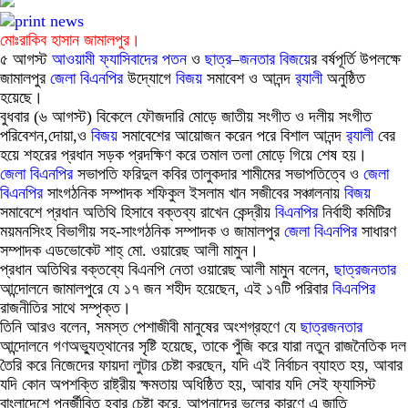
মোঃরাকিব হাসান জামালপুর।
৫ আগস্ট
আওয়ামী
ফ্যাসিবাদের
পতন
ও
ছাত্র
–
জনতার
বিজয়
ের বর্ষপূর্তি উপলক্ষে
জামালপুর
জেলা
বিএনপির
উদ্যোগে
বিজয়
সমাবেশ ও আনন্দ
র‍্যালী
অনুষ্ঠিত
হয়েছে।
বুধবার (৬ আগস্ট) বিকেলে ফৌজদারি মোড়ে জাতীয় সংগীত ও দলীয় সংগীত
পরিবেশন,দোয়া,ও
বিজয়
সমাবেশের আয়োজন করেন পরে বিশাল আনন্দ
র‍্যালী
বের
হয়ে শহরের প্রধান সড়ক প্রদক্ষিণ করে তমাল তলা মোড়ে গিয়ে শেষ হয়।
জেলা
বিএনপির
সভাপতি ফরিদুল কবির তালুকদার শামীমের সভাপতিত্বে ও
জেলা
বিএনপির
সাংগঠনিক সম্পাদক শফিকুল ইসলাম খান সজীবের সঞ্চালনায়
বিজয়
সমাবেশে প্রধান অতিথি হিসাবে বক্তব্য রাখেন কেন্দ্রীয়
বিএনপির
নির্বাহী কমিটির
ময়মনসিংহ বিভাগীয় সহ-সাংগঠনিক সম্পাদক ও জামালপুর
জেলা
বিএনপির
সাধারণ
সম্পাদক এডভোকেট শাহ্ মো. ওয়ারেছ আলী মামুন।
প্রধান অতিথির বক্তব্যে বিএনপি নেতা ওয়ারেছ আলী মামুন বলেন,
ছাত্র
জনতার
আন্দোলনে জামালপুরে যে ১৭ জন শহীদ হয়েছেন, এই ১৭টি পরিবার
বিএনপির
রাজনীতির সাথে সম্পৃক্ত।
তিনি আরও বলেন, সমস্ত পেশাজীবী মানুষের অংশগ্রহণে যে
ছাত্র
জনতার
আন্দোলনে গণঅভ্যুত্থানের সৃষ্টি হয়েছে, তাকে পুঁজি করে যারা নতুন রাজনৈতিক দল
তৈরি করে নিজেদের ফায়দা লুটার চেষ্টা করছেন, যদি এই নির্বাচন ব্যাহত হয়, আবার
যদি কোন অপশক্তি রাষ্ট্রীয় ক্ষমতায় অধিষ্ঠিত হয়, আবার যদি সেই ফ্যাসিস্ট
বাংলাদেশে পুনর্জীবিত হবার চেষ্টা করে, আপনাদের ভুলের কারণে এ জাতি