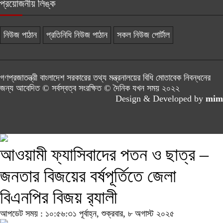
প্রয়োজনীয় লিঙ্ক
নিউজ পাঠান
প্রতিনিধি নিউজ পাঠান
সকল নিউজ পোর্টাল
গণপ্রজাতন্ত্রী বাংলাদেশ সরকারের তথ্য মন্ত্রনালয়ের বিধি মোতাবেক নিবন্ধনের
জন্য আবেদিত © সর্বস্বত্ব সংরক্ষিত © দৈনিক যখন সময় ২০২২
Design & Developed by
mim
আওয়ামী ফ্যাসিবাদের পতন ও ছাত্র –
জনতার বিজয়ের বর্ষপূর্তিতে জেলা
বিএনপির বিজয় র‍্যালী
আপডেট সময় : ১০:৫৬:৩১ পূর্বাহ্ন, শুক্রবার, ৮ অগাস্ট ২০২৫