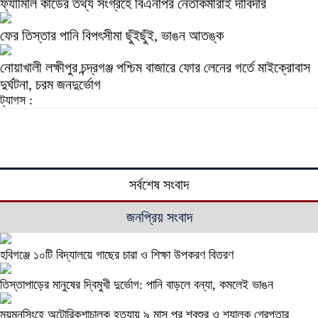
ফ্যামিলি কার্ডের তথ্য সংগ্রহে বিএনপির নেতাকর্মীরাই দাবিদার
ফের তিস্তার পানি বিপৎসীমা ছুঁইছুঁই, ভাঙন আতঙ্ক
নোয়াখালী লক্ষীপুর চন্দ্রগঞ্জ পশ্চিম বাজারে ফোর লেনের গর্তে মাইক্রোবাস
দুর্ঘটনা, চরম জনদুর্ভোগ
ট্যাগস :
সর্বশেষ সংবাদ
জনপ্রিয় সংবাদ
হবিগঞ্জে ১০টি বিদ্যালয়ে গাছের চারা ও শিক্ষা উপকরণ বিতরণ
তিস্তাপাড়ের মানুষের দ্বিমুখী দুর্ভোগ: পানি বাড়লে বন্যা, কমলেই ভাঙন
ময়মনসিংহে অটোরিকশাচালক হত্যায় ৯ মাস পর শ্বশুর ও শ্যালক গ্রেপ্তার